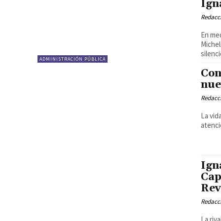
Ign
Redacci
En med
Michel
silenci
ADMINISTRACIÓN PÚBLICA
Con
nue
Redacci
La vid
atenci
Ign
Cap
Rev
Redacci
La riv