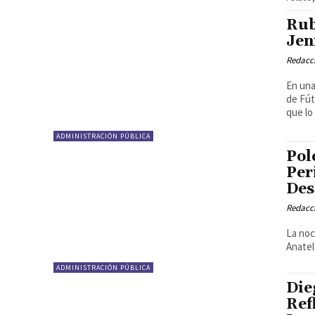
Rub
Jen
Redacci
En una
de Fút
que lo 
ADMINISTRACIÓN PÚBLICA
Pol
Per
Des
Redacci
La noc
Anatel
ADMINISTRACIÓN PÚBLICA
Die
Ref