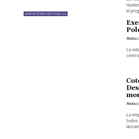
nivele
el pro
ADMINISTRACIÓN PÚBLICA
Exe
Pol
Redacci
La vid
centro
Cot
Des
mom
Redacci
La emp
todos 
lanzam