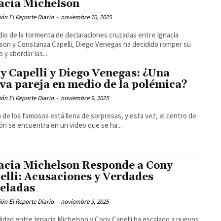
acia Michelson
ón El Reporte Diario
-
noviembre 10, 2025
io de la tormenta de declaraciones cruzadas entre Ignacia
son y Constanza Capelli, Diego Venegas ha decidido romper su
o y abordar las...
y Capelli y Diego Venegas: ¿Una
va pareja en medio de la polémica?
ón El Reporte Diario
-
noviembre 9, 2025
a de los famosos está llena de sorpresas, y esta vez, el centro de
ón se encuentra en un video que se ha...
acia Michelson Responde a Cony
elli: Acusaciones y Verdades
eladas
ón El Reporte Diario
-
noviembre 9, 2025
alidad entre Ignacia Michelson y Cony Capelli ha escalado a nuevos