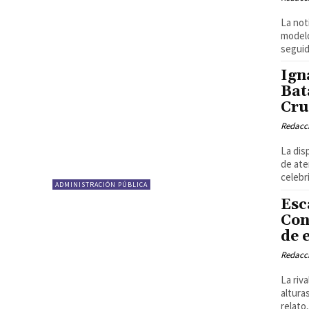
La not
modelo
seguid
Ign
Bat
Cru
Redacci
La dis
de ate
celebr
ADMINISTRACIÓN PÚBLICA
Esc
Con
de 
Redacci
La riv
altura
relato