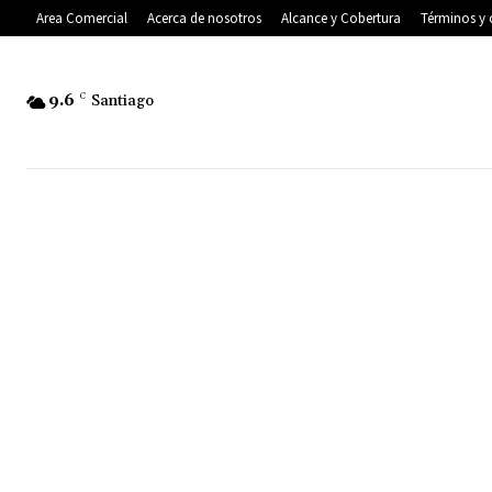
Area Comercial
Acerca de nosotros
Alcance y Cobertura
Términos y 
9.6
C
Santiago