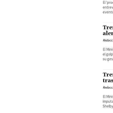
El 'pr
entrev
event
Tre
ale
Redacci
El Min
el gol
su ges
Tre
tra
Redacci
El Min
imputa
Shelby'