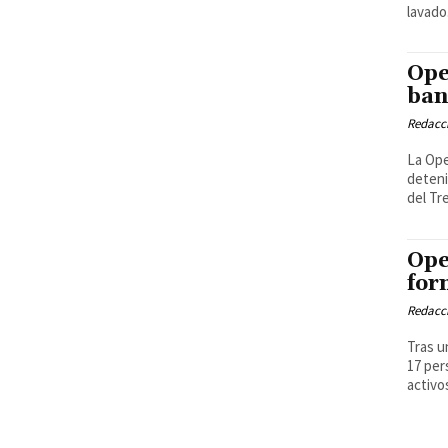
lavado
Ope
ban
Redacci
La Ope
deteni
del Tr
Ope
for
Redacci
Tras u
17 per
activo