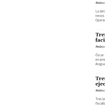
Redacci
La det
nexos 
Operac
Tre
fac
Redacci
Óscar 
en pri
Aragua
Tre
eje
Redacci
Tras l
fiscal