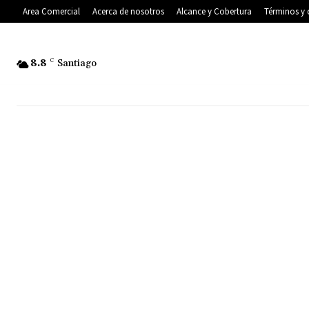
Area Comercial
Acerca de nosotros
Alcance y Cobertura
Términos y 
8.8
C
Santiago