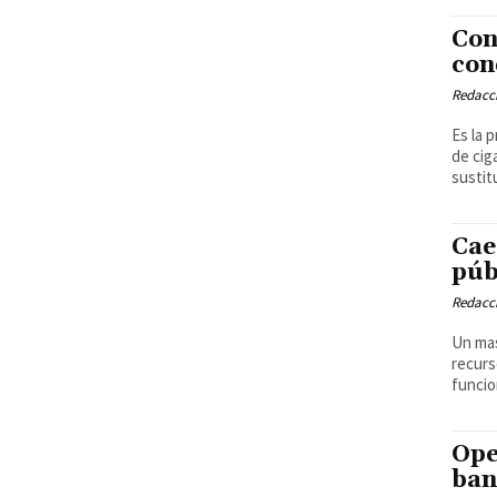
Con
con
Redacci
Es la 
de cig
sustit
Cae
púb
Redacci
Un mas
recurs
funcio
Ope
ban