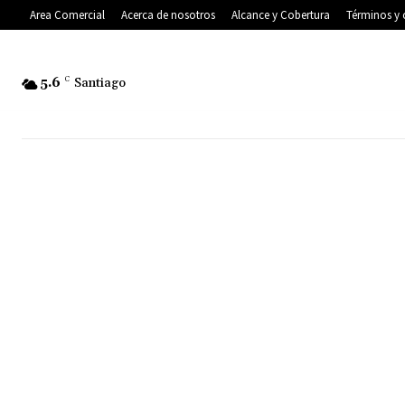
Area Comercial
Acerca de nosotros
Alcance y Cobertura
Términos y 
5.6
C
Santiago