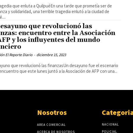
agedia que enluta a QuilpuéEn una tarde que prometía ser de
nza y solidaridad, una terrible tragedia enlutó a la ciudad de
....
desayuno que revolucionó las
anzas: encuentro entre la Asociación
AFP y los influyentes del mundo
anciero
ón El Reporte Diario
-
diciembre 15, 2023
ayuno que revolucionó las finanzasUn desayuno fue el escenario
encuentro que este lunes juntó a la Asociación de AFP con una...
Nosotros
Categori
NACIONAL
AREA COMERCIAL
POLICIAL
ACERCA DE NOSOTROS