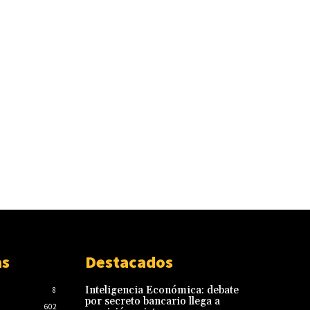
as
Destacados
Inteligencia Económica: debate
8
por secreto bancario llega a
602