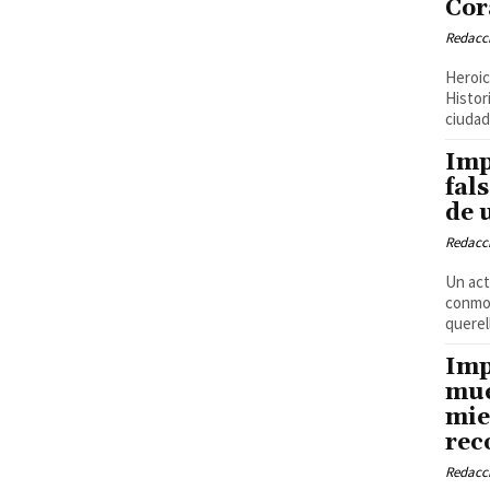
Cor
Redacci
Heroic
Histor
ciudad 
Imp
fal
de 
Redacci
Un act
conmoc
querell
Imp
mue
mie
rec
Redacci