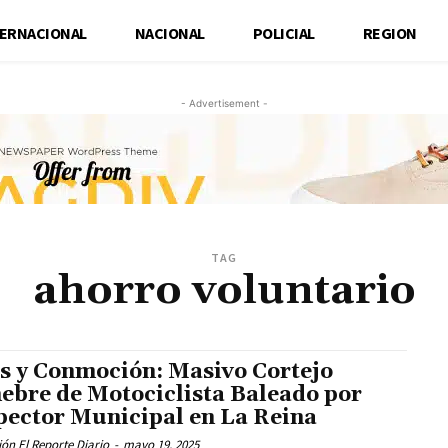
TERNACIONAL
NACIONAL
POLICIAL
REGION
- Advertisement -
TAG
ahorro voluntario
s y Conmoción: Masivo Cortejo
ebre de Motociclista Baleado por
pector Municipal en La Reina
ón El Reporte Diario
-
mayo 19, 2025