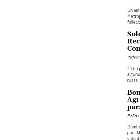
Un amb
Metrop
fallec
Sol
Rec
Con
Redacci
En un 
alguno
rusas..
Bom
Agr
par
Redacci
Bombe
para M
volunt