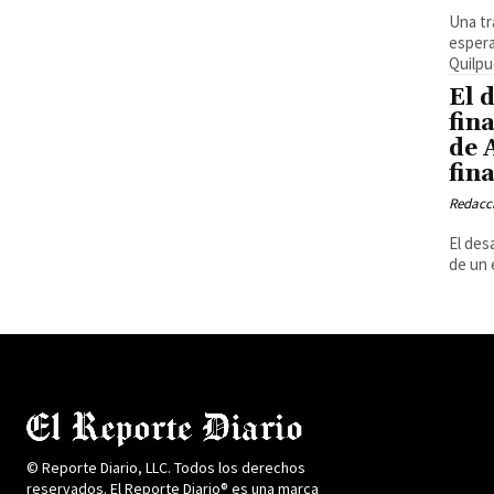
Una tr
espera
Quilpué
El 
fin
de 
fin
Redacci
El des
de un 
© Reporte Diario, LLC. Todos los derechos
reservados. El Reporte Diario® es una marca