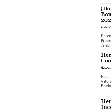
¡Do
Bon
202
Redacci
Docent
Promet
celebr
Her
Com
Redacci
Heroic
Antofa
Bomber
Her
Inc