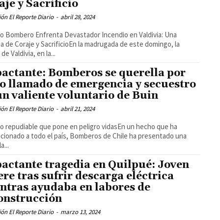
aje y Sacrificio
ón El Reporte Diario
-
abril 28, 2024
o Bombero Enfrenta Devastador Incendio en Valdivia: Una
ia de Coraje y SacrificioEn la madrugada de este domingo, la
de Valdivia, en la...
actante: Bomberos se querella por
so llamado de emergencia y secuestro
un valiente voluntario de Buin
ón El Reporte Diario
-
abril 21, 2024
o repudiable que pone en peligro vidasEn un hecho que ha
ionado a todo el país, Bomberos de Chile ha presentado una
a...
actante tragedia en Quilpué: Joven
re tras sufrir descarga eléctrica
ntras ayudaba en labores de
onstrucción
ón El Reporte Diario
-
marzo 13, 2024