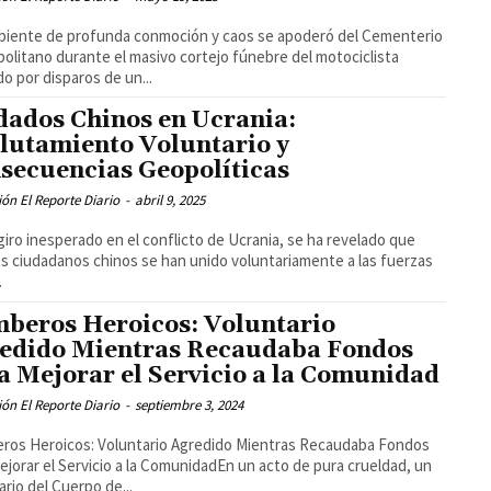
iente de profunda conmoción y caos se apoderó del Cementerio
olitano durante el masivo cortejo fúnebre del motociclista
ido por disparos de un...
dados Chinos en Ucrania:
lutamiento Voluntario y
secuencias Geopolíticas
ón El Reporte Diario
-
abril 9, 2025
giro inesperado en el conflicto de Ucrania, se ha revelado que
s ciudadanos chinos se han unido voluntariamente a las fuerzas
.
beros Heroicos: Voluntario
edido Mientras Recaudaba Fondos
a Mejorar el Servicio a la Comunidad
ón El Reporte Diario
-
septiembre 3, 2024
ros Heroicos: Voluntario Agredido Mientras Recaudaba Fondos
ejorar el Servicio a la ComunidadEn un acto de pura crueldad, un
ario del Cuerpo de...