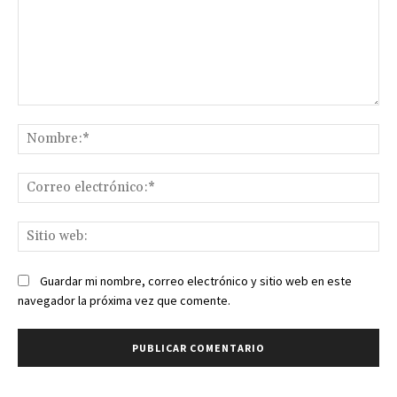
Comentario:
No
Co
ele
Sit
we
Guardar mi nombre, correo electrónico y sitio web en este
navegador la próxima vez que comente.