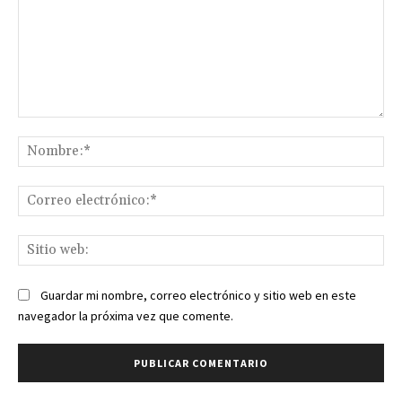
Comentario:
No
Co
ele
Sit
we
Guardar mi nombre, correo electrónico y sitio web en este
navegador la próxima vez que comente.