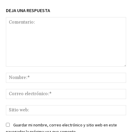
DEJA UNA RESPUESTA
Comentario:
No
Co
ele
Sit
we
Guardar mi nombre, correo electrónico y sitio web en este
navegador la próxima vez que comente.