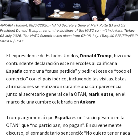
ANKARA (Turkey), 08/07/2026.- NATO Secretary General Mark Rutte (L) and US
President Donald Trump meet on the sidelines of the NATO summit in Ankara, Turkey,
08 July 2026. The NATO Summit takes place from 07-08 July. (Turquía) EFE/EPA/FILIP
SINGER / POOL
El expresidente de Estados Unidos,
Donald Trump
, hizo una
contundente declaración este miércoles al calificar a
España
como una “causa perdida” y pedir el cese de “todo el
comercio” con el país ibérico, incluyendo las visitas. Estas
afirmaciones se realizaron durante una comparecencia
junto al secretario general de la OTAN,
Mark Rutte
, en el
marco de una cumbre celebrada en
Ankara
.
Trump argumentó que
España
es un “socio pésimo en la
OTAN” que “no participan, no pagan”. En su vehemente
discurso, el exmandatario sentenció: “No quiero tener nada