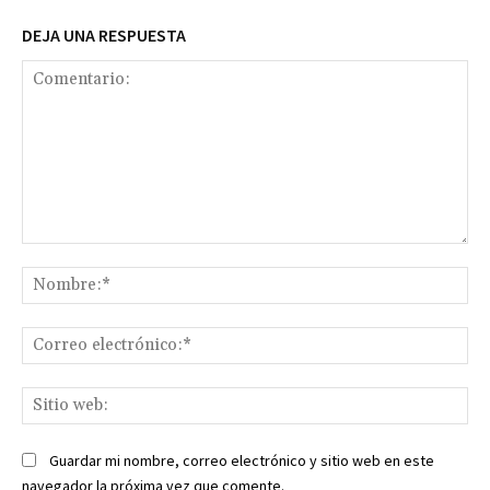
DEJA UNA RESPUESTA
Comentario:
No
Co
ele
Sit
we
Guardar mi nombre, correo electrónico y sitio web en este
navegador la próxima vez que comente.