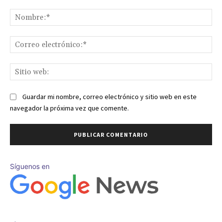
Comentario:
No
Co
ele
Sit
we
Guardar mi nombre, correo electrónico y sitio web en este
navegador la próxima vez que comente.
Síguenos en