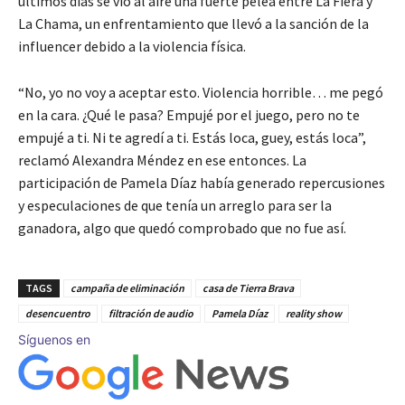
últimos días se vio al aire una fuerte pelea entre La Fiera y
La Chama, un enfrentamiento que llevó a la sanción de la
influencer debido a la violencia física.
“No, yo no voy a aceptar esto. Violencia horrible… me pegó
en la cara. ¿Qué le pasa? Empujé por el juego, pero no te
empujé a ti. Ni te agredí a ti. Estás loca, guey, estás loca”,
reclamó Alexandra Méndez en ese entonces. La
participación de Pamela Díaz había generado repercusiones
y especulaciones de que tenía un arreglo para ser la
ganadora, algo que quedó comprobado que no fue así.
TAGS
campaña de eliminación
casa de Tierra Brava
desencuentro
filtración de audio
Pamela Díaz
reality show
Síguenos en