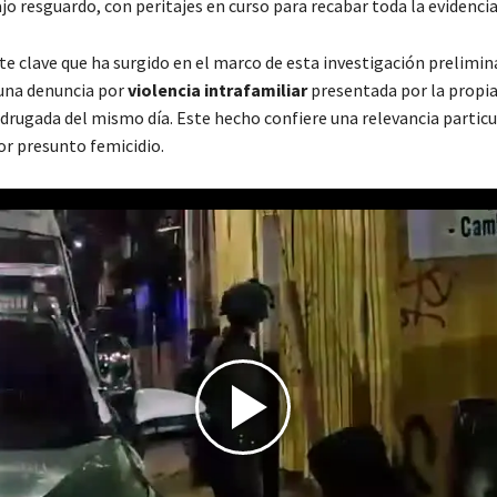
o resguardo, con peritajes en curso para recabar toda la evidencia
e clave que ha surgido en el marco de esta investigación prelimina
 una denuncia por
violencia intrafamiliar
presentada por la propia
drugada del mismo día. Este hecho confiere una relevancia particul
or presunto femicidio.