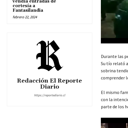
vendía entradas de
cortesía a
Fantasilandia
febrero 22, 2024
Durante las pe
Su tío relató 
sobrina tendid
comprender l
Redacción El Reporte
Diario
El mismo famil
https://reportediario.cl
con la intenci
parte de los h