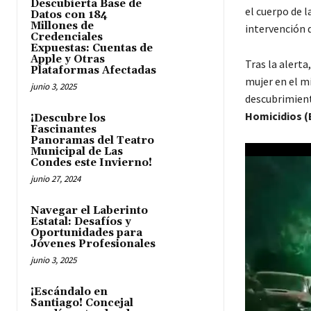
Descubierta Base de
el cuerpo de l
Datos con 184
Millones de
intervención d
Credenciales
Expuestas: Cuentas de
Apple y Otras
Tras la alerta
Plataformas Afectadas
mujer en el mi
junio 3, 2025
descubrimient
Homicidios (
¡Descubre los
Fascinantes
Panoramas del Teatro
Municipal de Las
Condes este Invierno!
junio 27, 2024
Navegar el Laberinto
Estatal: Desafíos y
Oportunidades para
Jóvenes Profesionales
junio 3, 2025
¡Escándalo en
Santiago! Concejal