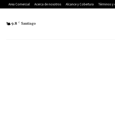
Area Comercial
Acerca de nosotros
Alcance y Cobertura
Términos y 
9.8
C
Santiago