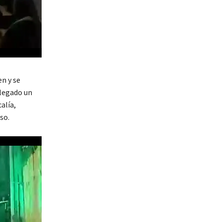
en y se
legado un
alía,
so.