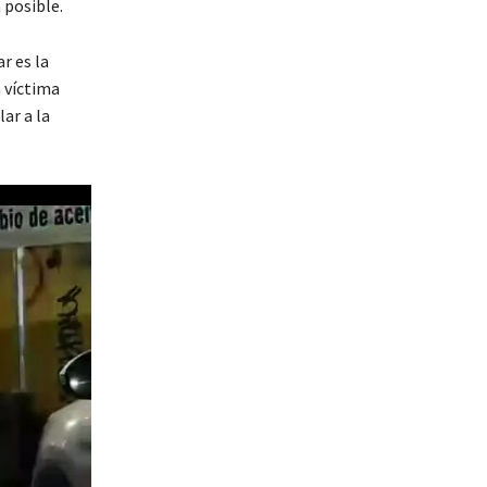
 posible.
r es la
 víctima
ar a la