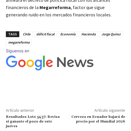
alineará el decreto de política fiscal con los alcances
financieros de la
Megarreforma
, factor que sigue
generando ruido en los mercados financieros locales.
TAGS
Chile
déficit fiscal
Economía
Hacienda
Jorge Quiroz
megarreforma
Síguenos en
Artículo anterior
Artículo siguiente
Resultados Loto 5437: Revisa
Cerveza en Ecuador bajará de
si ganaste el pozo de este
precio por el Mundial 2026
jueves