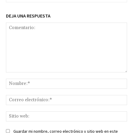
DEJA UNA RESPUESTA
Comentario:
No
Co
ele
Sit
we
Guardar mi nombre, correo electrónico y sitio web en este