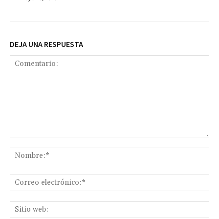
DEJA UNA RESPUESTA
Comentario:
No
Co
ele
Sit
we