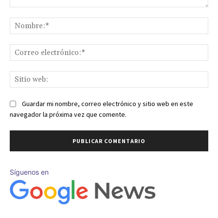
Comentario:
No
Co
ele
Sit
we
Guardar mi nombre, correo electrónico y sitio web en este
navegador la próxima vez que comente.
Síguenos en