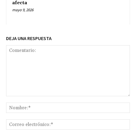
afecta
mayo 9, 2026
DEJA UNA RESPUESTA
Comentario:
No
Co
ele