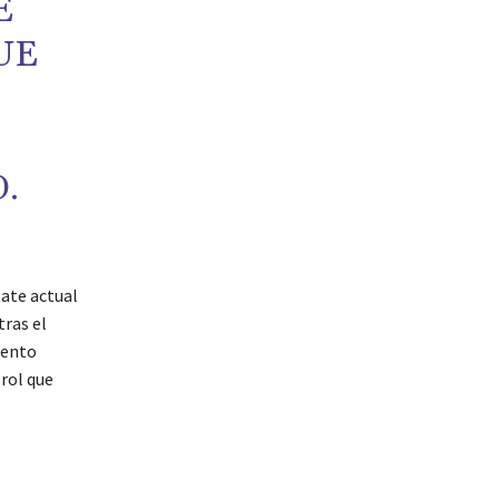
E
UE
.
bate actual
tras el
iento
 rol que