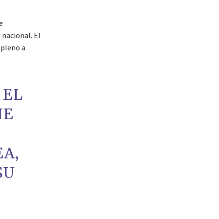
e
 nacional. El
 pleno a
 EL
NE
EA,
SU