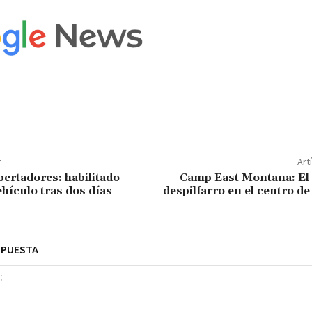
r
Art
bertadores: habilitado
Camp East Montana: El 
ehículo tras dos días
despilfarro en el centro d
SPUESTA