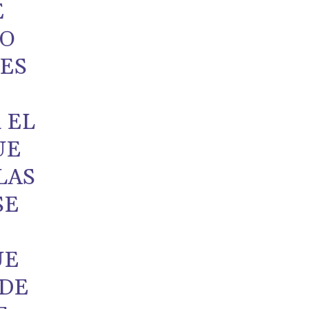
É
NO
 ES
 EL
UE
LAS
SE
UE
 DE