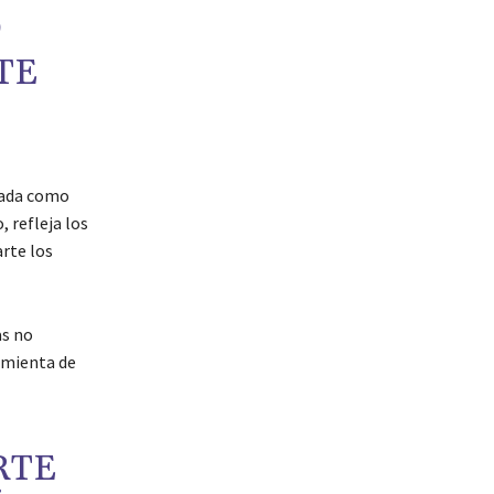
Ó
TE
cada como
 refleja los
rte los
as no
amienta de
RTE