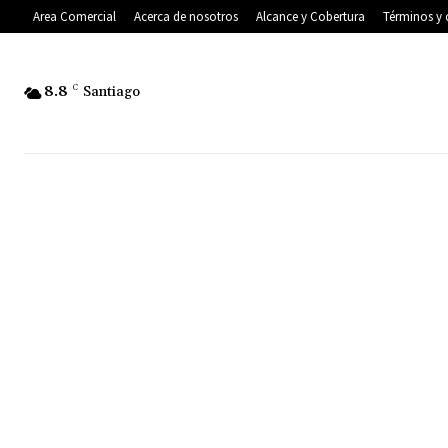
Area Comercial
Acerca de nosotros
Alcance y Cobertura
Términos y 
8.8
C
Santiago