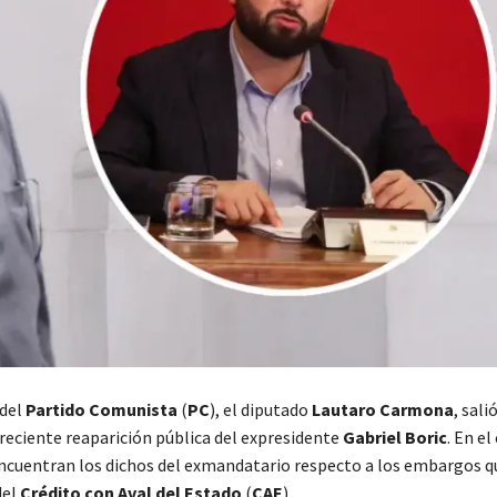
 del
Partido Comunista
(
PC
), el diputado
Lautaro Carmona
, sali
 reciente reaparición pública del expresidente
Gabriel Boric
. En el
encuentran los dichos del exmandatario respecto a los embargos q
del
Crédito con Aval del Estado
(
CAE
).