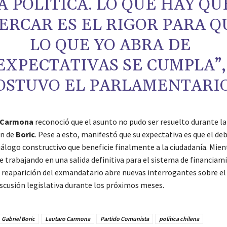
A POLÍTICA. LO QUE HAY QU
ERCAR ES EL RIGOR PARA Q
LO QUE YO ABRA DE
EXPECTATIVAS SE CUMPLA”,
OSTUVO EL PARLAMENTARIO
Carmona
reconoció que el asunto no pudo ser resuelto durante la
ón de
Boric
. Pese a esto, manifestó que su expectativa es que el de
iálogo constructivo que beneficie finalmente a la ciudadanía. Mien
e trabajando en una salida definitiva para el sistema de financiam
a reaparición del exmandatario abre nuevas interrogantes sobre el
iscusión legislativa durante los próximos meses.
Gabriel Boric
Lautaro Carmona
Partido Comunista
política chilena