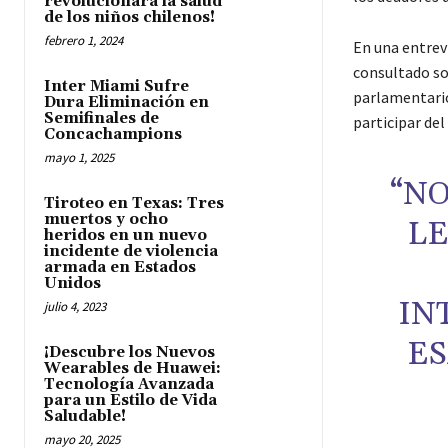
revolucionará la salud
de los niños chilenos!
febrero 1, 2024
En una entrev
consultado sob
Inter Miami Sufre
parlamentario
Dura Eliminación en
Semifinales de
participar del
Concachampions
mayo 1, 2025
“N
Tiroteo en Texas: Tres
muertos y ocho
L
heridos en un nuevo
incidente de violencia
armada en Estados
Unidos
IN
julio 4, 2023
ES
¡Descubre los Nuevos
Wearables de Huawei:
Tecnología Avanzada
para un Estilo de Vida
Saludable!
mayo 20, 2025