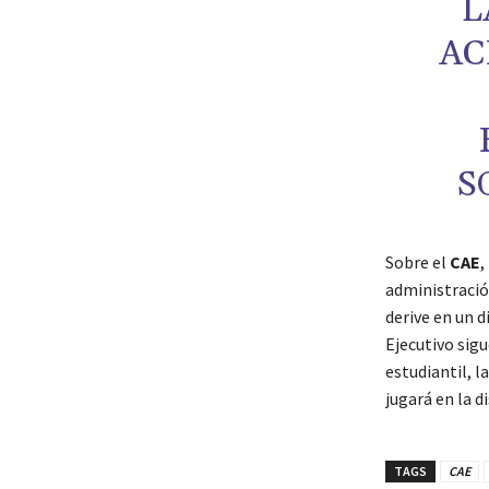
L
AC
S
Sobre el
CAE
,
administraci
derive en un d
Ejecutivo sigu
estudiantil, l
jugará en la d
TAGS
CAE