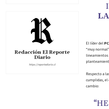
L
El líder del
PC
“muy normal” e
Redacción El Reporte
lineamientos 
Diario
planteamient
https://reportediario.cl
Respecto a las
cumplidas, el
cambio:
“HE