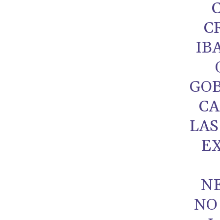
C
IB
GOB
CA
LAS
EX
NE
NO