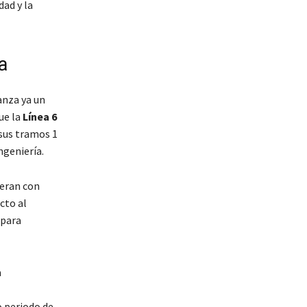
dad y la
a
anza ya un
ue la
Línea 6
sus tramos 1
ngeniería.
eran con
cto al
 para
a
o periodo de