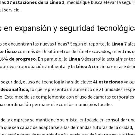
 las
27 estaciones de la Línea 1
, medida que busca elevar la seguri
l servicio.
 en expansión y seguridad tecnológic
o se encuentran las nuevas líneas? Según el reporte, la
Línea 7
alc
e físico
con más de 16 kilómetros de túnel excavados, mientras q
,6% de progreso
. En paralelo, la
Línea 9
desarrolla actualmente 
obtuvo su aprobación ambiental y la
Línea A
continúa en fase de i
seguridad, el uso de tecnología ha sido clave:
41 estaciones
ya op
ideoanalítica
, lo que representa un aumento de 21 unidades respe
vio. Esta medida se complementa con el uso de cámaras corporales
una coordinación permanente con los municipios locales.
 de la empresa se mantiene optimista, enfocada en consolidar un
a que sea capaz de adaptarse a las demandas futuras de la ciudad,
os estándares de seguridad y eficiencia que definieron este últim