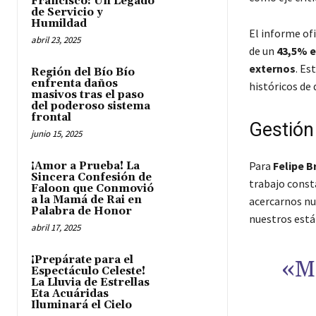
Francisco: Un Legado
de Servicio y
Humildad
El informe ofi
abril 23, 2025
de un
43,5% e
externos
. Es
Región del Bío Bío
enfrenta daños
históricos de
masivos tras el paso
del poderoso sistema
frontal
Gestión 
junio 15, 2025
Para
Felipe B
¡Amor a Prueba! La
Sincera Confesión de
trabajo const
Faloon que Conmovió
a la Mamá de Rai en
acercarnos nu
Palabra de Honor
nuestros están
abril 17, 2025
¡Prepárate para el
«M
Espectáculo Celeste!
La Lluvia de Estrellas
Eta Acuáridas
Iluminará el Cielo