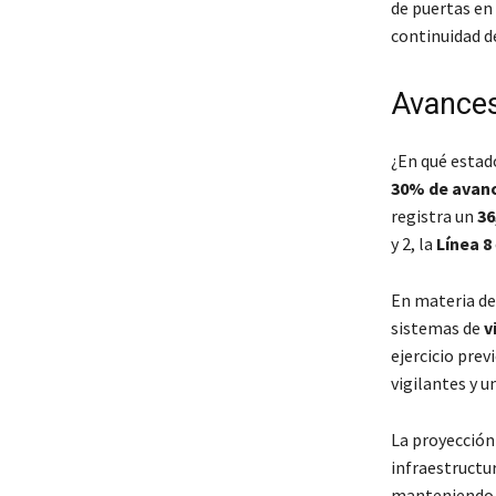
de puertas en
continuidad de
Avances
¿En qué estad
30% de avanc
registra un
36
y 2, la
Línea 8
En materia de 
sistemas de
v
ejercicio pre
vigilantes y 
La proyección
infraestructur
manteniendo l