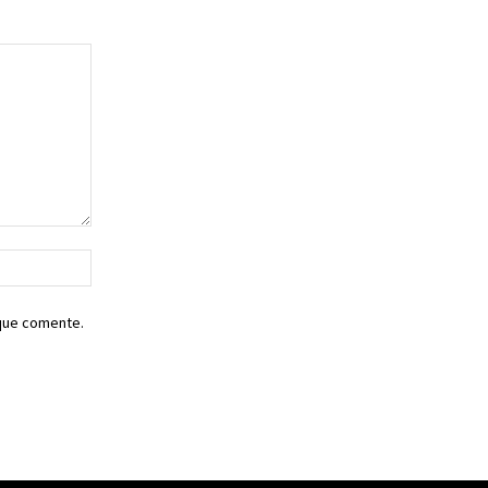
Sitio
web:
 que comente.