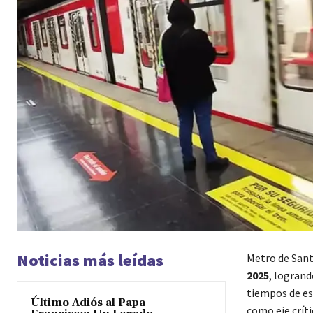
Noticias más leídas
Metro de Sant
2025
, logran
tiempos de e
Último Adiós al Papa
como eje crít