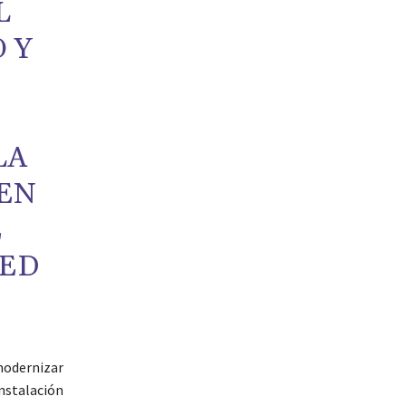
L
 Y
LA
IEN
E
RED
.
odernizar
instalación