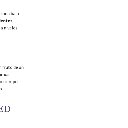
o una baja
dentes
a niveles
n fruto de un
ramos
mo tiempo
o.
ED