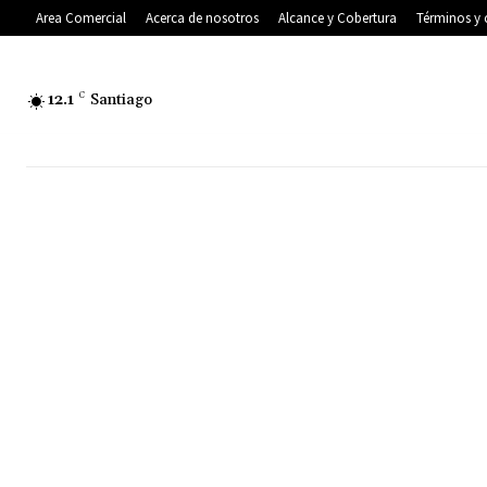
Area Comercial
Acerca de nosotros
Alcance y Cobertura
Términos y 
12.1
C
Santiago