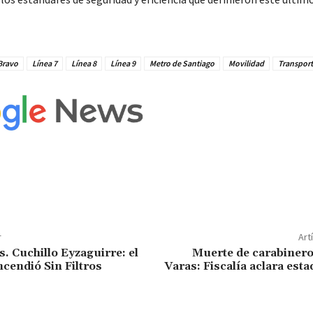
Bravo
Línea 7
Línea 8
Línea 9
Metro de Santiago
Movilidad
Transpor
r
Art
. Cuchillo Eyzaguirre: el
Muerte de carabinero
ncendió Sin Filtros
Varas: Fiscalía aclara esta