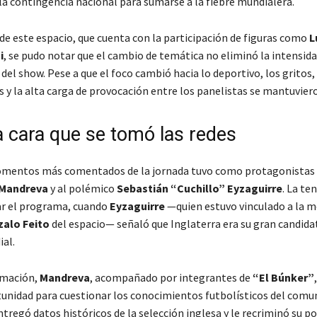
la contingencia nacional para sumarse a la fiebre mundialera.
 de este espacio, que cuenta con la participación de figuras como
L
i
, se pudo notar que el cambio de temática no eliminó la intensid
 del show. Pese a que el foco cambió hacia lo deportivo, los gritos,
 y la alta carga de provocación entre los panelistas se mantuviero
a cara que se tomó las redes
omentos más comentados de la jornada tuvo como protagonistas 
Mandreva
y al polémico
Sebastián “Cuchillo” Eyzaguirre
. La te
zar el programa, cuando
Eyzaguirre
—quien estuvo vinculado a la m
alo Feito
del espacio— señaló que Inglaterra era su gran candida
ial.
rmación,
Mandreva
, acompañado por integrantes de
“El Búnker”
tunidad para cuestionar los conocimientos futbolísticos del comun
tregó datos históricos de la selección inglesa y le recriminó su p