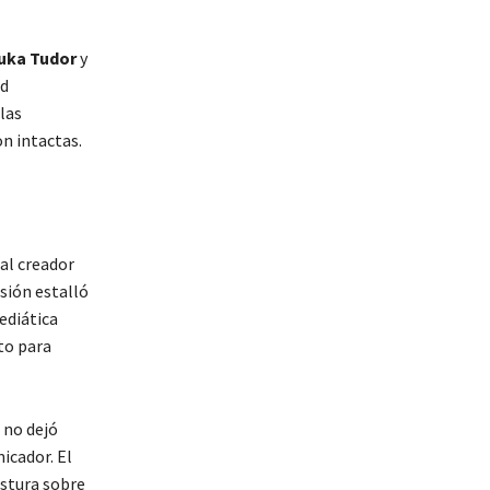
uka Tudor
y
ad
 las
n intactas.
al creador
nsión estalló
ediática
to para
, no dejó
icador. El
ostura sobre