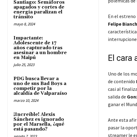
polémicas de 
Santiago: Semáforos
apagados y cortes de
energía paralizan el
En el estreno
tránsito
Felipe Bianch
mayo 8, 2024
característica
Impactante:
interrupciones
Adolescente de 17
años capturado tras
asesinar a un hombre
El cara 
en Maipú
julio 25, 2023
Uno de los m
PDG busca llevar a
de contenido
uno de sus Bad Boys a
competir por la
casi al finali
alcaldía de Valparaíso
salida de
Gonz
marzo 10, 2024
ganar el Mund
¡Increíble! Alexis
Sánchez es ignorado
Ante esta afi
por el Marsella, ¿qué
pasar la opor
está pasando?
streamer le en
agosto 7, 2023