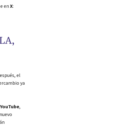
te en
X
:
LA,
después, el
tercambio ya
YouTube
,
 nuevo
rán