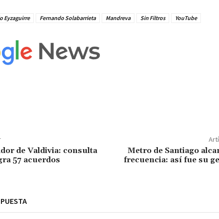
o Eyzaguirre
Fernando Solabarrieta
Mandreva
Sin Filtros
YouTube
r
Art
dor de Valdivia: consulta
Metro de Santiago alca
gra 57 acuerdos
frecuencia: así fue su g
SPUESTA