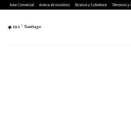
Area Comercial
Acerca de nosotros
Alcance y Cobertura
Términos y 
12.1
C
Santiago