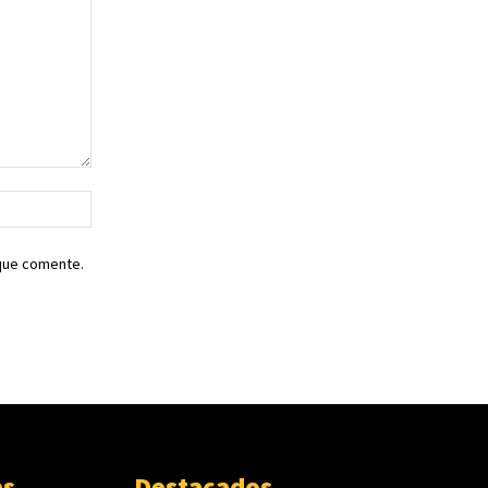
Sitio
web:
 que comente.
as
Destacados