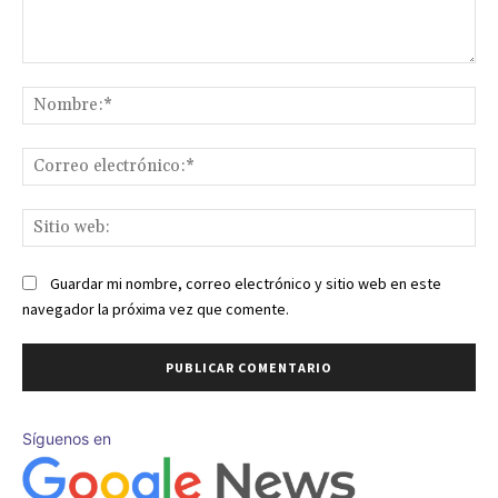
Comentario:
No
Co
ele
Sit
we
Guardar mi nombre, correo electrónico y sitio web en este
navegador la próxima vez que comente.
Síguenos en