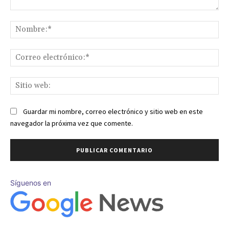
Comentario:
No
Co
ele
Sit
we
Guardar mi nombre, correo electrónico y sitio web en este
navegador la próxima vez que comente.
Síguenos en