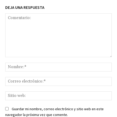
DEJA UNA RESPUESTA
Comentario:
No
Co
ele
Sit
we
Guardar mi nombre, correo electrónico y sitio web en este
navegador la próxima vez que comente.