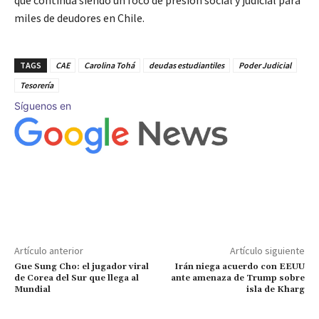
que continúa siendo un foco de presión social y judicial para
miles de deudores en Chile.
TAGS
CAE
Carolina Tohá
deudas estudiantiles
Poder Judicial
Tesorería
Síguenos en
Artículo anterior
Artículo siguiente
Gue Sung Cho: el jugador viral
Irán niega acuerdo con EEUU
de Corea del Sur que llega al
ante amenaza de Trump sobre
Mundial
isla de Kharg