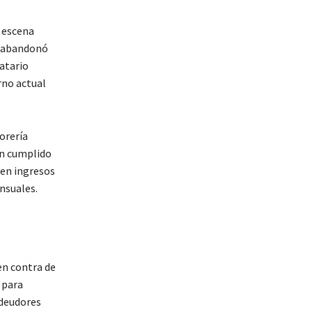
a escena
e abandonó
datario
rno actual
orería
an cumplido
ben ingresos
nsuales.
 en contra de
 para
 deudores