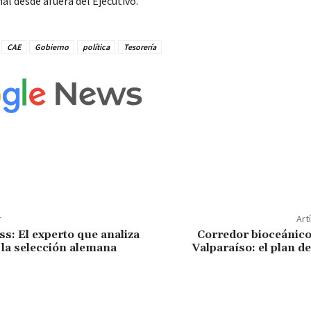
al desde afuera del Ejecutivo.
CAE
Gobierno
política
Tesorería
r
Art
s: El experto que analiza
Corredor bioceánic
e la selección alemana
Valparaíso: el plan 