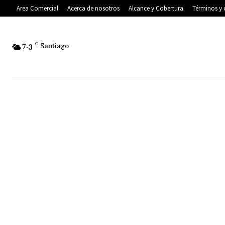
Area Comercial
Acerca de nosotros
Alcance y Cobertura
Términos y 
7.3
C
Santiago