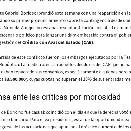
nte Gabriel Boric sorprendió esta semana con una reaparición en l
cando su primer pronunciamiento sobre la contingencia desde qu
La Moneda. Aunque no estaba en su planificación inicial, el ex man
escenario político para lanzar una dura embestida contra el gobie
 gestión del
Crédito con Aval del Estado (CAE)
.
artida de este conflicto fueron los embargos ejecutados por la Tes
 República. La medida afecta a aquellos deudores del CAE que no h
 ni han repactado sus convenios, específicamente a quienes perci
los
$3.500.000
y cuyas cuotas no superan el 10% de sus entradas me
nsa ante las críticas por morosidad
de Boric no fue casual: coincidió con el día en que la derecha votó
creto bancario. Para el ex presidente, esta fue la oportunidad ideal
egerse de las acusaciones que apuntan al drástico aumento de los