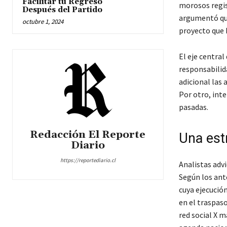
Facilitar tu Regreso
morosos regis
Después del Partido
argumentó que
octubre 1, 2024
proyecto que 
El eje central
responsabilid
adicional las
Por otro, int
pasadas.
Redacción El Reporte
Una est
Diario
https://reportediario.cl
Analistas advi
Según los ant
cuya ejecució
en el traspaso
red social X m