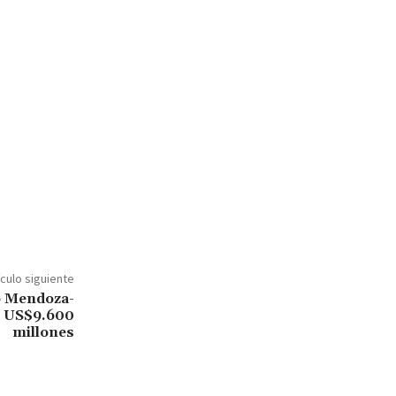
ículo siguiente
o Mendoza-
de US$9.600
millones