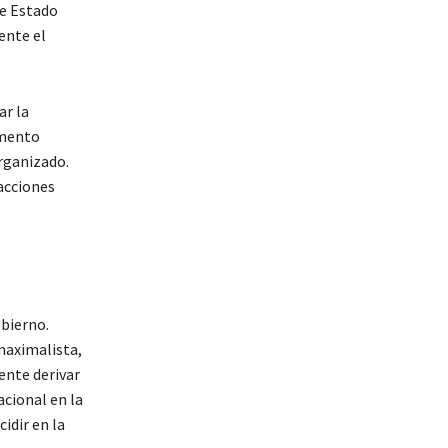
de Estado
ente el
ar la
umento
rganizado.
 acciones
obierno.
maximalista,
ente derivar
acional en la
idir en la