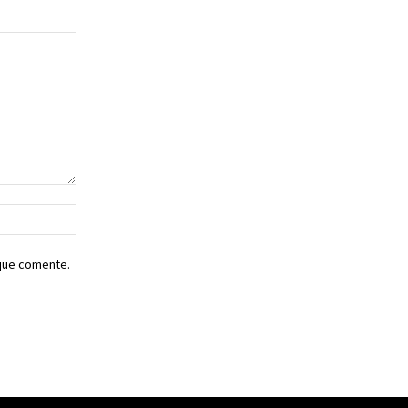
Sitio
web:
 que comente.