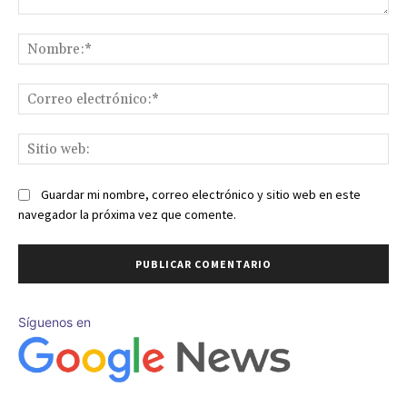
Comentario:
No
Co
ele
Sit
we
Guardar mi nombre, correo electrónico y sitio web en este
navegador la próxima vez que comente.
Síguenos en