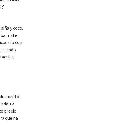
 y
piña y coco.
erba mate
 acuerdo con
», estado
práctica
do exento
te de
12
te precio
ifra que ha