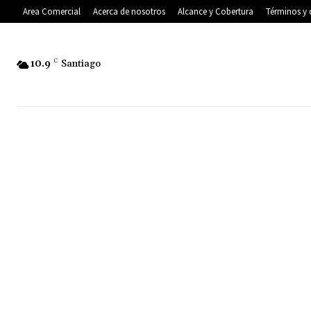
Area Comercial
Acerca de nosotros
Alcance y Cobertura
Términos y 
10.9
C
Santiago