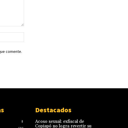
Sitio
web:
 que comente.
as
Destacados
Acoso sexual: exfiscal de
8
Copiapó no logra revertir su