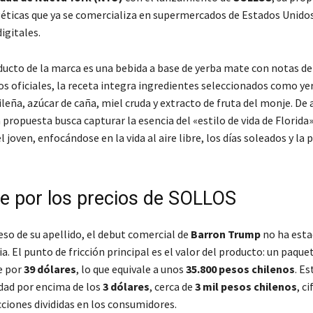
éticas que ya se comercializa en supermercados de Estados Unidos
igitales.
ducto de la marca es una bebida a base de yerba mate con notas de 
os oficiales, la receta integra ingredientes seleccionados como y
leña, azúcar de caña, miel cruda y extracto de fruta del monje. De
 propuesta busca capturar la esencia del «estilo de vida de Florida
l joven, enfocándose en la vida al aire libre, los días soleados y la 
te por los precios de SOLLOS
eso de su apellido, el debut comercial de
Barron Trump
no ha esta
a. El punto de fricción principal es el valor del producto: un paque
e por
39 dólares
, lo que equivale a unos
35.800 pesos chilenos
. Es
idad por encima de los
3 dólares
, cerca de
3 mil pesos chilenos
, c
ciones divididas en los consumidores.