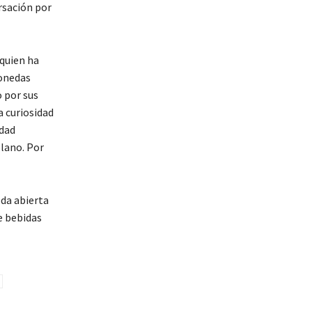
rsación por
 quien ha
onedas
o por sus
a curiosidad
idad
lano. Por
da abierta
e bebidas