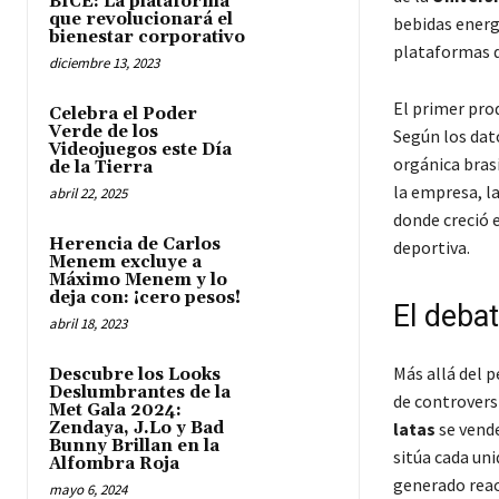
BICE: La plataforma
que revolucionará el
bebidas energ
bienestar corporativo
plataformas d
diciembre 13, 2023
El primer pro
Celebra el Poder
Verde de los
Según los dat
Videojuegos este Día
orgánica brasi
de la Tierra
la empresa, la
abril 22, 2025
donde creció e
Herencia de Carlos
deportiva.
Menem excluye a
Máximo Menem y lo
deja con: ¡cero pesos!
El deba
abril 18, 2023
Más allá del p
Descubre los Looks
Deslumbrantes de la
de controversi
Met Gala 2024:
Zendaya, J.Lo y Bad
latas
se vend
Bunny Brillan en la
sitúa cada un
Alfombra Roja
generado reac
mayo 6, 2024