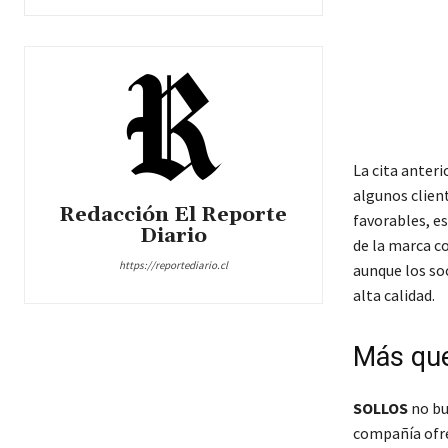
La cita anteri
algunos clien
Redacción El Reporte
favorables, e
Diario
de la marca co
https://reportediario.cl
aunque los so
alta calidad.
Más que
SOLLOS
no bus
compañía ofre