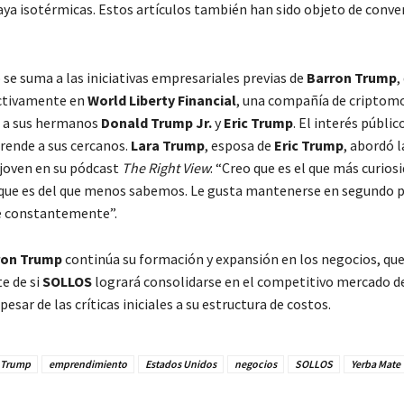
laya isotérmicas. Estos artículos también han sido objeto de conve
se suma a las iniciativas empresariales previas de
Barron Trump
,
activamente en
World Liberty Financial
, una compañía de criptom
o a sus hermanos
Donald Trump Jr.
y
Eric Trump
. El interés públic
rende a sus cercanos.
Lara Trump
, esposa de
Eric Trump
, abordó l
 joven en su pódcast
The Right View
: “Creo que es el que más curios
que es del que menos sabemos. Le gusta mantenerse en segundo p
ve constantemente”.
ron Trump
continúa su formación y expansión en los negocios, que
e de si
SOLLOS
logrará consolidarse en el competitivo mercado d
pesar de las críticas iniciales a su estructura de costos.
 Trump
emprendimiento
Estados Unidos
negocios
SOLLOS
Yerba Mate