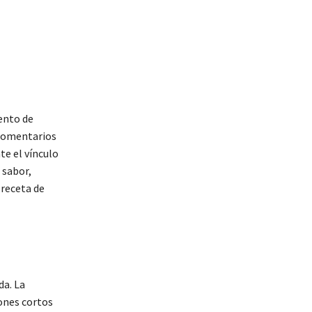
tento de
 comentarios
te el vínculo
 sabor,
receta de
da. La
ones cortos