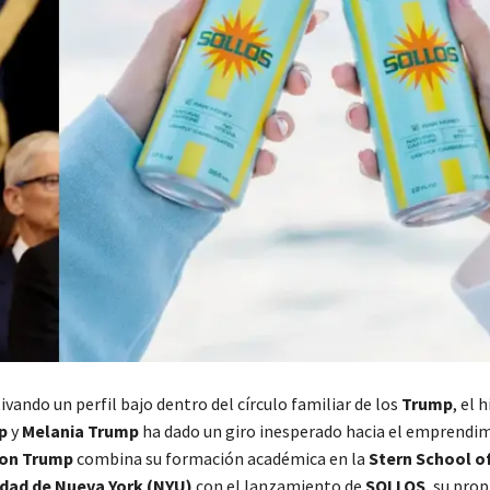
ivando un perfil bajo dentro del círculo familiar de los
Trump
, el 
p
y
Melania Trump
ha dado un giro inesperado hacia el emprendim
on Trump
combina su formación académica en la
Stern School o
idad de Nueva York (NYU)
con el lanzamiento de
SOLLOS
, su prop