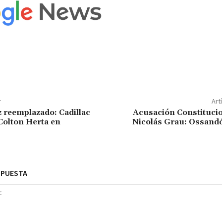
r
Art
 reemplazado: Cadillac
Acusación Constitucio
Colton Herta en
Nicolás Grau: Ossandó
SPUESTA