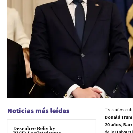
Noticias más leídas
Tras años cult
Donald Trum
20 años
,
Barr
Descubre Beliv by
de la
Univers