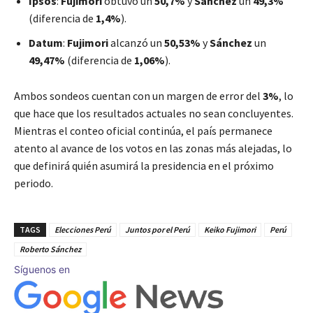
Ipsos
:
Fujimori
obtuvo un
50,7%
y
Sánchez
un
49,3%
(diferencia de
1,4%
).
Datum
:
Fujimori
alcanzó un
50,53%
y
Sánchez
un
49,47%
(diferencia de
1,06%
).
Ambos sondeos cuentan con un margen de error del
3%
, lo
que hace que los resultados actuales no sean concluyentes.
Mientras el conteo oficial continúa, el país permanece
atento al avance de los votos en las zonas más alejadas, lo
que definirá quién asumirá la presidencia en el próximo
periodo.
TAGS
Elecciones Perú
Juntos por el Perú
Keiko Fujimori
Perú
Roberto Sánchez
Síguenos en