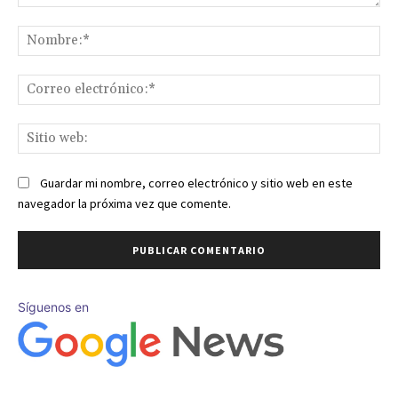
Comentario:
No
Co
ele
Sit
we
Guardar mi nombre, correo electrónico y sitio web en este
navegador la próxima vez que comente.
Síguenos en