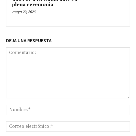
plena ceremonia
mayo 29, 2026
DEJA UNA RESPUESTA
Comentario:
No
Co
ele