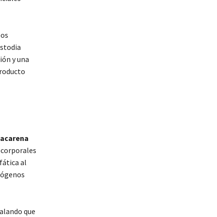
los
ustodia
ión y una
producto
acarena
 corporales
fática al
atógenos
ñalando que