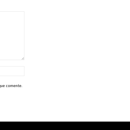
Sitio
web:
 que comente.