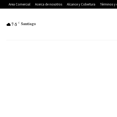
Area Comercial
Acerca de nosotros
Alcance y Cobertura
Términos y 
7.5
C
Santiago