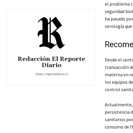
el problema c
seguridad bio
ha pasado por
serología que 
Recomen
Redacción El Reporte
Desde el cent
Diario
transacción de
materna en re
https://reportediario.cl
los equipos de
control sanita
Actualmente, 
persistencia 
sanitarios pod
consumo de fl