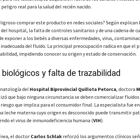
peligro real para la salud del recién nacido.
eligroso comprar este producto en redes sociales? Según explican 
del hospital, la falta de controles sanitarios y de una cadena de c
e exponer a los bebés a diversas enfermedades, virus, contaminac
inadecuada del fluido. La principal preocupación radica en que el 
zabilidad, impidiendo conocer su origen y estado de conservación.
biológicos y falta de trazabilidad
onatología del
Hospital Biprovincial Quillota Petorca
, doctora
M
tizó que bajo ninguna circunstancia se deben comercializar fluidos
 riesgo que implica para el consumidor final. La especialista fue en
na leche materna cuyo origen es desconocido puede transmitir p
yendo el virus de inmunodeficiencia humana (
VIH
).
ínea, el doctor
Carlos Schlak
reforzó los argumentos clínicos se