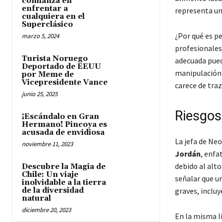
confianza en
enfrentar a
representa un 
cualquiera en el
Superclásico
¿Por qué es p
marzo 5, 2024
profesionales 
Turista Noruego
adecuada pued
Deportado de EEUU
manipulación 
por Meme de
Vicepresidente Vance
carece de tra
junio 25, 2025
Riesgos 
¡Escándalo en Gran
Hermano! Pincoya es
acusada de envidiosa
La jefa de Ne
noviembre 11, 2023
Jordán
, enfa
debido al alto
Descubre la Magia de
Chile: Un viaje
señalar que u
inolvidable a la tierra
de la diversidad
graves, inclu
natural
diciembre 20, 2023
En la misma l