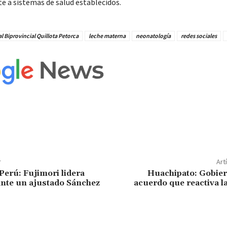
e a sistemas de salud establecidos.
l Biprovincial Quillota Petorca
leche materna
neonatología
redes sociales
r
Art
Perú: Fujimori lidera
Huachipato: Gobier
ante un ajustado Sánchez
acuerdo que reactiva 