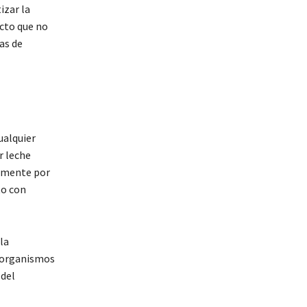
izar la
ucto que no
as de
ualquier
r leche
tamente por
to con
la
s organismos
 del