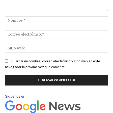
Comentario:
No
Co
ele
Sit
we
Guardar mi nombre, correo electrónico y sitio web en este
navegador la próxima vez que comente.
Síguenos en