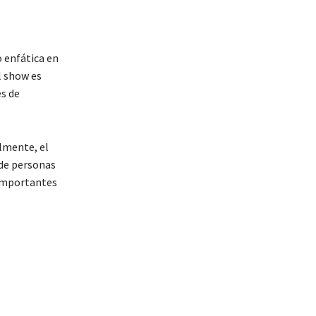
o enfática en
l show es
es de
lmente, el
 de personas
 importantes