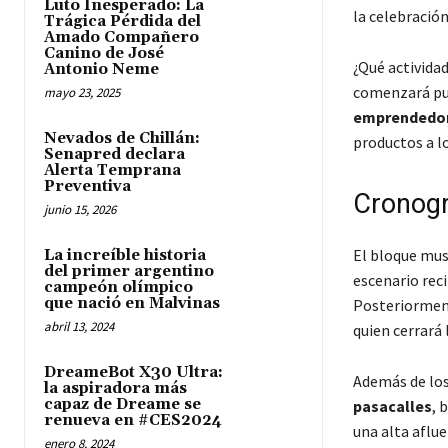
Luto Inesperado: La
la celebració
Trágica Pérdida del
Amado Compañero
Canino de José
¿Qué actividad
Antonio Neme
comenzará pu
mayo 23, 2025
emprendedo
Nevados de Chillán:
productos a lo
Senapred declara
Alerta Temprana
Preventiva
Cronogr
junio 15, 2026
El bloque musi
La increíble historia
del primer argentino
escenario reci
campeón olímpico
que nació en Malvinas
Posteriorment
abril 13, 2024
quien cerrará 
DreameBot X30 Ultra:
Además de los 
la aspiradora más
capaz de Dreame se
pasacalles
, 
renueva en #CES2024
una alta aflue
enero 8, 2024