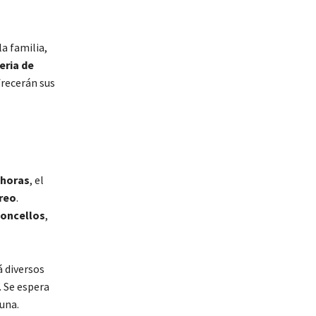
a familia,
eria de
frecerán sus
 horas
, el
reo
.
oncellos
,
á diversos
. Se espera
una.