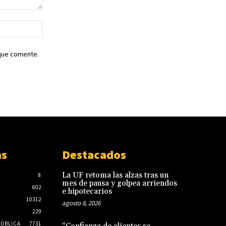
Sitio
web:
 que comente.
as
Destacados
La UF retoma las alzas tras un
8
mes de pausa y golpea arriendos
602
e hipotecarios
10312
agosto 8, 2026
229
PÚBLICA
7731