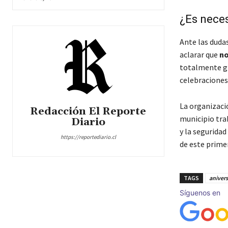
¿Es neces
Ante las dudas
aclarar que
no
totalmente gr
celebraciones
La organizaci
Redacción El Reporte
municipio trab
Diario
y la segurida
https://reportediario.cl
de este primer
TAGS
anivers
Síguenos en