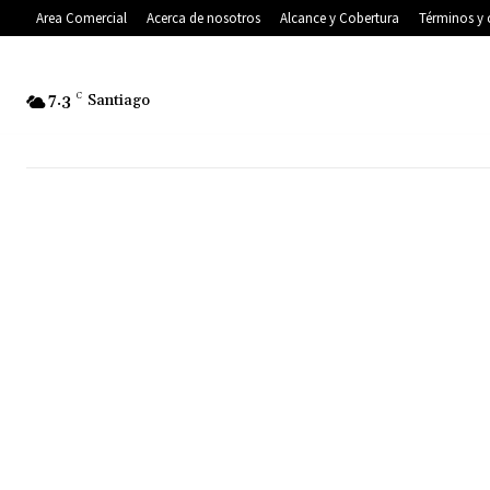
Area Comercial
Acerca de nosotros
Alcance y Cobertura
Términos y 
7.3
C
Santiago