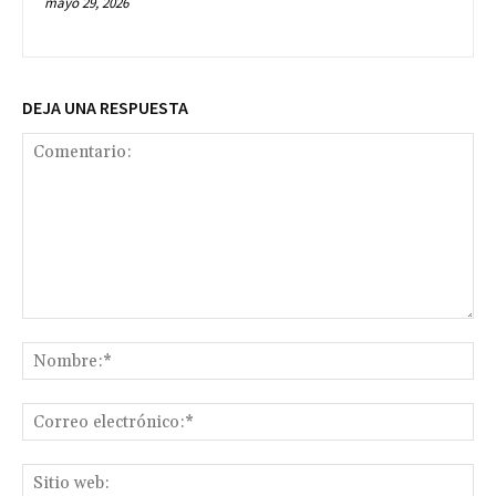
mayo 29, 2026
DEJA UNA RESPUESTA
Comentario:
No
Co
ele
Sit