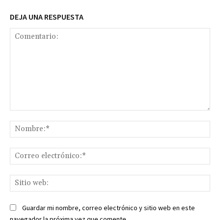
DEJA UNA RESPUESTA
Comentario:
No
Co
ele
Sit
we
Guardar mi nombre, correo electrónico y sitio web en este
navegador la próxima vez que comente.