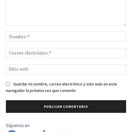
Comentario:
No
Co
ele
Sit
we
Guardar mi nombre, correo electrónico y sitio web en este
navegador la próxima vez que comente.
Síguenos en