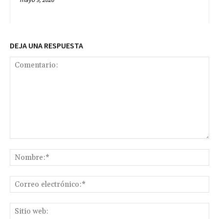
DEJA UNA RESPUESTA
Comentario:
No
Co
ele
Sit
we