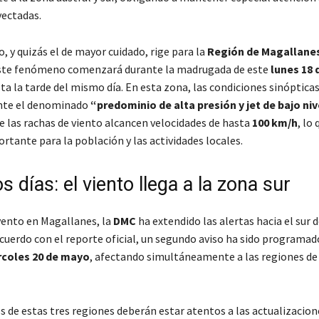
yectadas.
o, y quizás el de mayor cuidado, rige para la
Región de Magallane
ste fenómeno comenzará durante la madrugada de este
lunes 18
a la tarde del mismo día. En esta zona, las condiciones sinópticas
nte el denominado
“predominio de alta presión y jet de bajo niv
e las rachas de viento alcancen velocidades de hasta
100 km/h
, lo
rtante para la población y las actividades locales.
 días: el viento llega a la zona sur
ento en Magallanes, la
DMC
ha extendido las alertas hacia el sur d
cuerdo con el reporte oficial, un segundo aviso ha sido programad
rcoles 20 de mayo
, afectando simultáneamente a las regiones d
 de estas tres regiones deberán estar atentos a las actualizacion