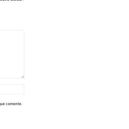
Sitio
web:
 que comente.