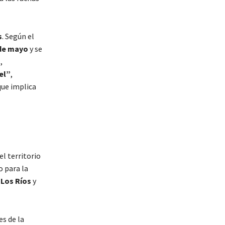
s
. Según el
 de mayo
y se
,
el”
,
 que implica
el territorio
o para la
e
Los Ríos
y
es de la