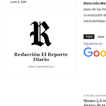
junio 6, 2026
Dirección Me
paso de las h
la evolución 
inestabilidad 
TAGS
clima
Síguenos en
Redacción El Reporte
Diario
https://reportediario.cl
Cuota
Artículo anterio
Sismo 5.6 
riesgo de t