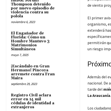
fútbol! Jordhy
Thompson detenido
de viento pro
por nuevo episodio de
violencia contra su
polola
El primer avis
noviembre 6, 2023
organismo, e
extenderá hast
El Engañador de
específicame
Florida: Cómo un
Hombre Mantuvo 3
permitirán qu
Matrimonios
un riesgo impo
Simultáneos
mayo 7, 2025
Próximos
¡Escándalo en Gran
Hermano! Pincoya
arremete contra Fran
Además del ev
Maira
nacional. De a
septiembre 29, 2023
tarde del
mié
Registro Civil aclara
La Araucanía
.
error en 14 mil
cédulas de identidad a
extranjeros
Los ciudadanos