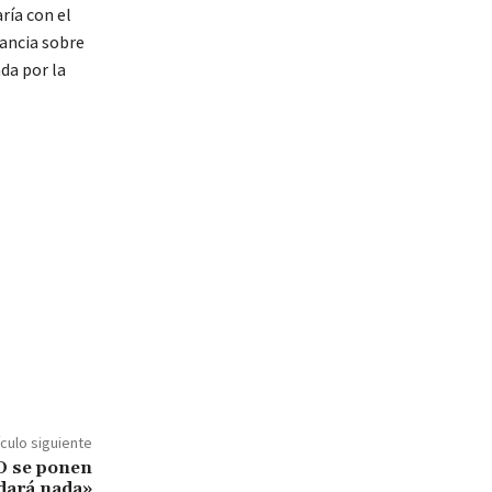
ría con el
lancia sobre
da por la
ículo siguiente
O se ponen
dará nada»