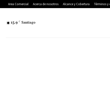
Area Comercial
Acerca de nosotros
Alcance y Cobertura
Términos y 
15.9
C
Santiago