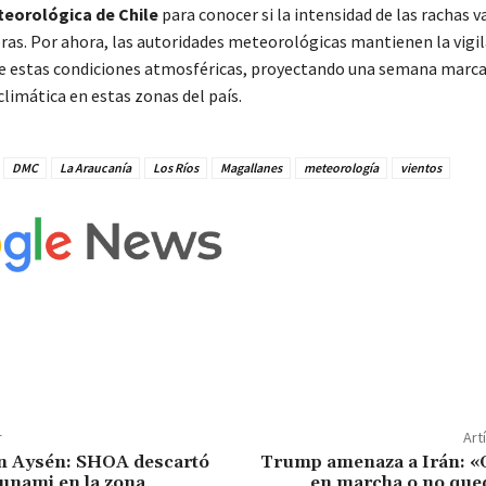
teorológica de Chile
para conocer si la intensidad de las rachas va
oras. Por ahora, las autoridades meteorológicas mantienen la vigi
de estas condiciones atmosféricas, proyectando una semana marca
climática en estas zonas del país.
DMC
La Araucanía
Los Ríos
Magallanes
meteorología
vientos
r
Art
en Aysén: SHOA descartó
Trump amenaza a Irán: «
sunami en la zona
en marcha o no que