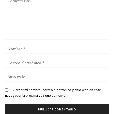
Comentario:
No
Co
ele
Sit
we
Guardar mi nombre, correo electrónico y sitio web en este
navegador la próxima vez que comente.