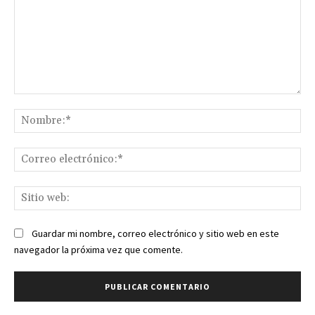
Comentario:
No
Co
ele
Sit
we
Guardar mi nombre, correo electrónico y sitio web en este
navegador la próxima vez que comente.