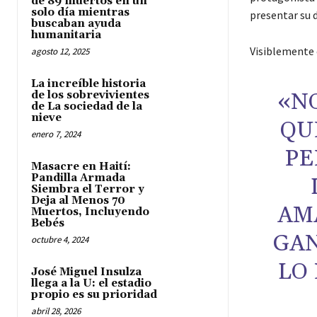
de 89 muertos en un
solo día mientras
presentar su 
buscaban ayuda
humanitaria
Visiblemente
agosto 12, 2025
La increíble historia
«N
de los sobrevivientes
de La sociedad de la
nieve
QU
enero 7, 2024
PE
Masacre en Haití:
Pandilla Armada
Siembra el Terror y
Deja al Menos 70
AM
Muertos, Incluyendo
Bebés
GAN
octubre 4, 2024
LO
José Miguel Insulza
llega a la U: el estadio
propio es su prioridad
abril 28, 2026