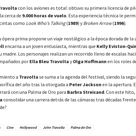
Travolta
con los aviones es total: obtuvo su primera licencia de pi
a cerca de
9.000 horas de vuelo
. Esta experiencia técnica le perm
 cintas como
Look Who’s Talking
(
1989
) y
Broken Arrow
(
1996
).
 ópera prima propone un viaje nostálgico a la época dorada de la a
ll
encarna a un joven entusiasta, mientras que
Kelly Eviston-Qui
u madre. Los personajes realizan un recorrido lleno de escalas hac
ompañados por
Ella Bleu Travolta
y
Olga Hoffmann
en los roles d
imiento a
Travolta
se suma a la agenda del festival, siendo la seg
orífica del año tras la otorgada a
Peter Jackson
en la apertura. E
rrará con una Palma de Oro para
Barbra Streisand
. Con este hito,
a
consolidar una carrera detrás de las cámaras tras décadas frente 
de?
s
Cine
Hollywood
John Travolta
Palma de Oro