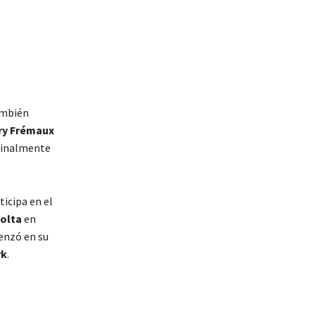
ambién
ry Frémaux
 finalmente
ticipa en el
olta
en
enzó en su
rk
.