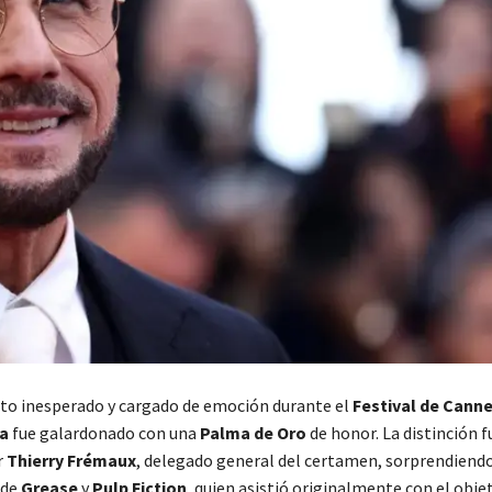
o inesperado y cargado de emoción durante el
Festival de Cann
a
fue galardonado con una
Palma de Oro
de honor. La distinción f
r
Thierry Frémaux
, delegado general del certamen, sorprendiendo
 de
Grease
y
Pulp Fiction
, quien asistió originalmente con el obje