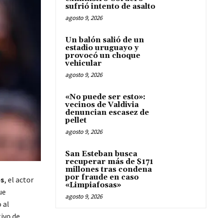
sufrió intento de asalto
agosto 9, 2026
Un balón salió de un
estadio uruguayo y
provocó un choque
vehicular
agosto 9, 2026
«No puede ser esto»:
vecinos de Valdivia
denuncian escasez de
pellet
agosto 9, 2026
San Esteban busca
recuperar más de $171
millones tras condena
por fraude en caso
es
, el actor
«Limpiafosas»
ue
agosto 9, 2026
 al
tivo de