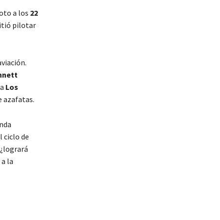
loto a los
22
itió pilotar
viación.
nnett
ia
Los
e azafatas.
unda
l ciclo de
 ¿logrará
a la