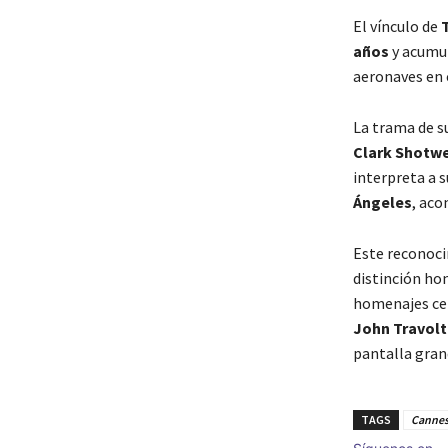
El vínculo de
años
y acumul
aeronaves en
La trama de su
Clark Shotwe
interpreta a s
Ángeles
, ac
Este reconoc
distinción hon
homenajes ce
John Travolt
pantalla gran
TAGS
Canne