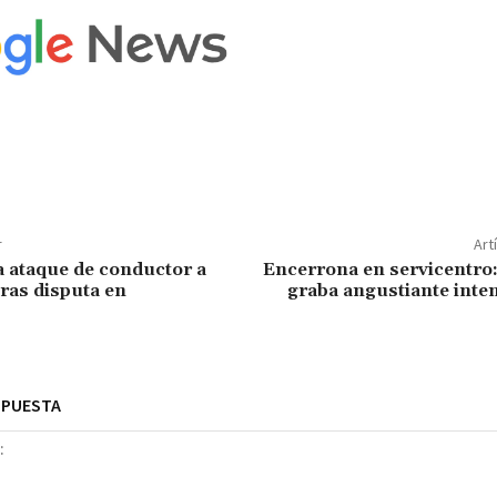
r
Art
a ataque de conductor a
Encerrona en servicentro:
tras disputa en
graba angustiante inte
SPUESTA