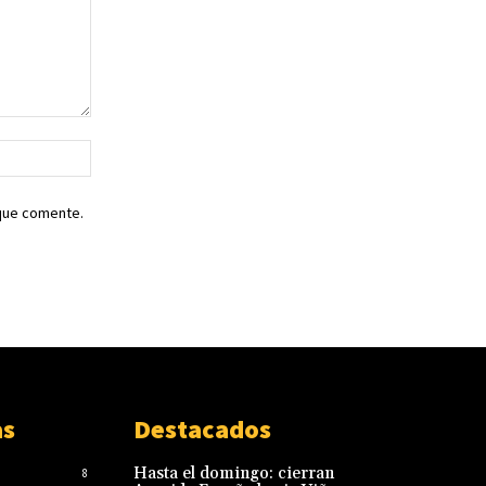
Sitio
web:
 que comente.
as
Destacados
Hasta el domingo: cierran
8