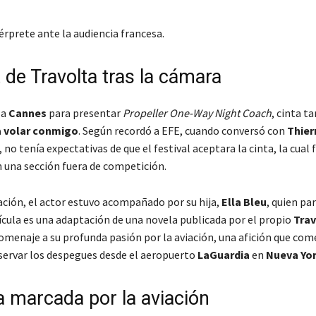
térprete ante la audiencia francesa.
 de Travolta tras la cámara
 a
Cannes
para presentar
Propeller One-Way Night Coach
, cinta t
a volar conmigo
. Según recordó a EFE, cuando conversó con
Thier
no tenía expectativas de que el festival aceptara la cinta, la cual
n una sección fuera de competición.
ación, el actor estuvo acompañado por su hija,
Ella Bleu
, quien par
lícula es una adaptación de una novela publicada por el propio
Trav
omenaje a su profunda pasión por la aviación, una afición que com
bservar los despegues desde el aeropuerto
LaGuardia
en
Nueva Yo
a marcada por la aviación