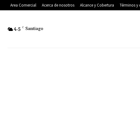
Area Comercial
Acerca de nosotros
Alcance y Cobertura
Términos y 
4.5
C
Santiago