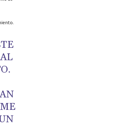
miento.
STE
IAL
O.
HAN
 ME
 UN