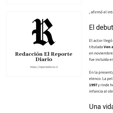
, afirmó el in
El debut
El actor llegó
titulada
Ven 
en noviembre, 
Redacción El Reporte
Diario
fue incluida e
https://reportediario.cl
En la present
elenco. La pe
1997
y rinde h
infancia al o
Una vid