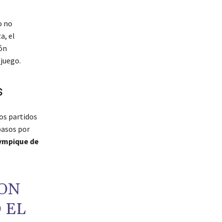
o no
a, el
ón
 juego.
s
os partidos
pasos por
ympique de
CON
 EL