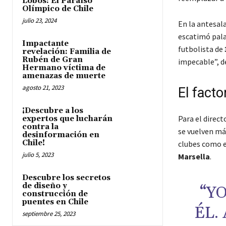
Lobos: El Paraíso
Olímpico de Chile
julio 23, 2024
En la antesala
escatimó pala
Impactante
futbolista de
revelación: Familia de
Rubén de Gran
impecable”, d
Hermano víctima de
amenazas de muerte
agosto 21, 2023
El fact
¡Descubre a los
Para el direct
expertos que lucharán
contra la
se vuelven má
desinformación en
Chile!
clubes como 
julio 5, 2023
Marsella
.
Descubre los secretos
de diseño y
“Y
construcción de
puentes en Chile
ÉL.
septiembre 25, 2023