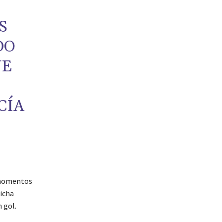
S
DO
UE
CÍA
o momentos
dicha
 gol.