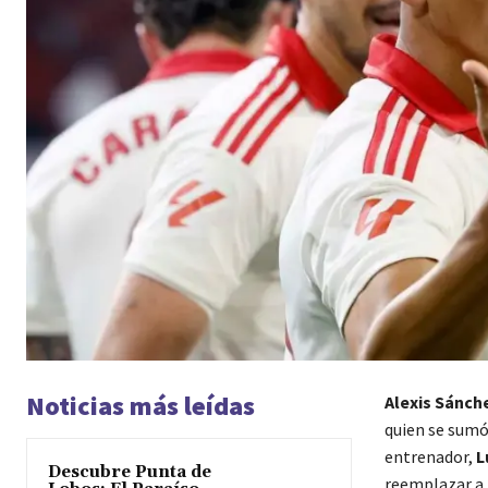
Noticias más leídas
Alexis Sánch
quien se sumó
entrenador,
L
Descubre Punta de
reemplazar a