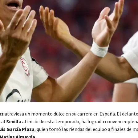
ez
atraviesa un momento dulce en su carrera en España. El delante
 al
Sevilla
al inicio de esta temporada, ha logrado convencer ple
uis García Plaza
, quien tomó las riendas del equipo a finales de m
Matías Almeyda
.