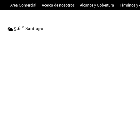
Area Comercial
Acerca de nosotros
Alcance y Cobertura
Términos y 
5.6
C
Santiago