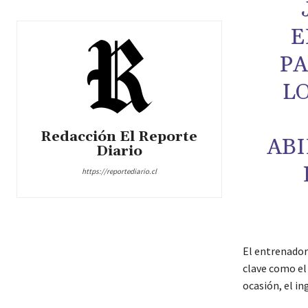
E
PA
L
Redacción El Reporte
ABI
Diario
https://reportediario.cl
El entrenador
clave como el
ocasión, el i