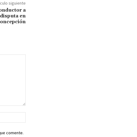
ículo siguiente
conductor a
 disputa en
oncepción
Sitio
web:
 que comente.