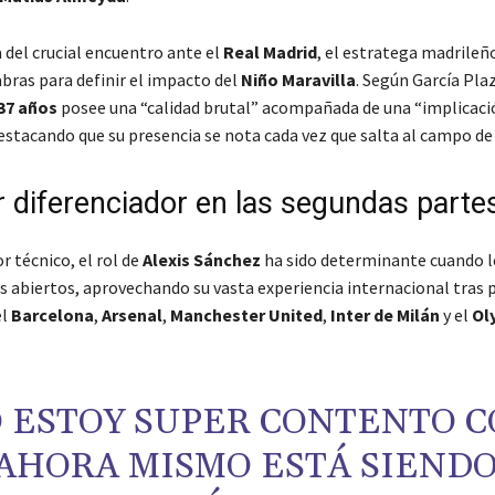
 del crucial encuentro ante el
Real Madrid
, el estratega madrileñ
bras para definir el impacto del
Niño Maravilla
. Según García Plaz
37 años
posee una “calidad brutal” acompañada de una “implicaci
estacando que su presencia se nota cada vez que salta al campo de
or diferenciador en las segundas parte
or técnico, el rol de
Alexis Sánchez
ha sido determinante cuando l
s abiertos, aprovechando su vasta experiencia internacional tras 
el
Barcelona
,
Arsenal
,
Manchester United
,
Inter de Milán
y el
Ol
O ESTOY SUPER CONTENTO 
 AHORA MISMO ESTÁ SIENDO