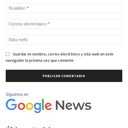
Comentario:
No
Co
ele
Sit
we
Guardar mi nombre, correo electrónico y sitio web en este
navegador la próxima vez que comente.
Síguenos en