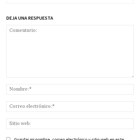
DEJA UNA RESPUESTA
Comentario:
No
Co
ele
Sit
we
Guardar mi nombre, correo electrónico y sitio web en este