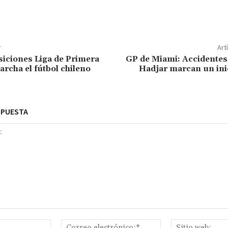
r
Art
siciones Liga de Primera
GP de Miami: Accidentes
archa el fútbol chileno
Hadjar marcan un ini
SPUESTA
Nombre:*
Correo