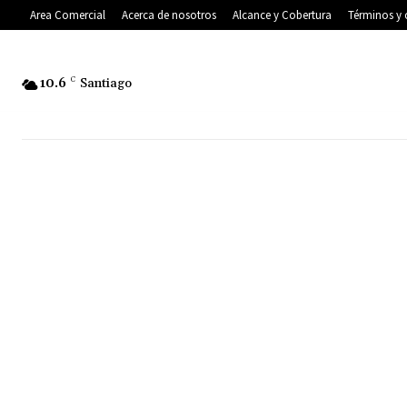
Area Comercial
Acerca de nosotros
Alcance y Cobertura
Términos y 
10.6
C
Santiago