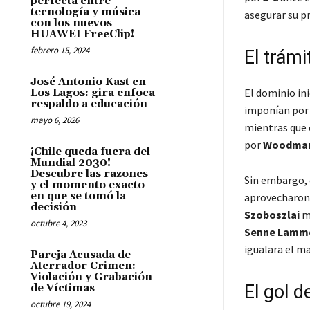
perfecta entre
tecnología y música
asegurar su p
con los nuevos
HUAWEI FreeClip!
febrero 15, 2024
El trámi
José Antonio Kast en
El dominio ini
Los Lagos: gira enfoca
respaldo a educación
imponían po
mayo 6, 2026
mientras que 
por
Woodma
¡Chile queda fuera del
Mundial 2030!
Descubre las razones
Sin embargo, 
y el momento exacto
en que se tomó la
aprovecharon 
decisión
Szoboszlai
ma
octubre 4, 2023
Senne Lamm
igualara el m
Pareja Acusada de
Aterrador Crimen:
Violación y Grabación
El gol d
de Víctimas
octubre 19, 2024