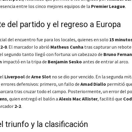
resencia entre los cinco mejores equipos de la
Premier League
.
te del partido y el regreso a Europa
cial del encuentro fue para los locales, quienes en solo
15 minuto
r
2-0
. El marcador lo abrió
Matheus Cunha
tras capturar un rebote 
el segundo tanto llegó con fortuna: un cabezazo de
Bruno Ferna
n
impactó en la tripa de
Benjamin Sesko
antes de entrar al arco.
el
Liverpool
de
Arne Slot
no se dio por vencido. En la segunda mit
errores defensivos: primero, un fallo de
Amad Diallo
permitió qu
rcara tras cruzar todo el campo. Posteriormente, un error del p
ens
, quien entregó el balón a
Alexis Mac Allister
, facilitó que
Cod
arcador
2-2
.
el triunfo y la clasificación