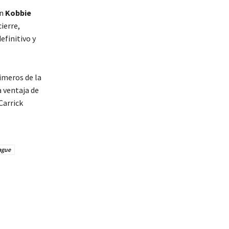
en
Kobbie
cierre,
efinitivo y
imeros de la
 ventaja de
Carrick
ague