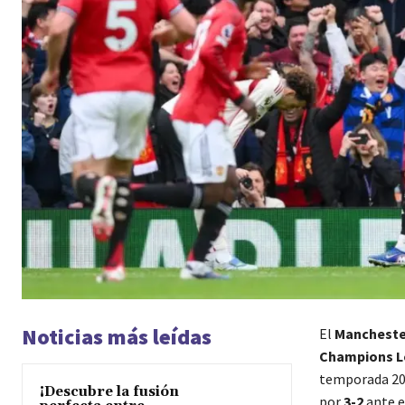
Noticias más leídas
El
Mancheste
Champions 
temporada 202
¡Descubre la fusión
por
3-2
ante e