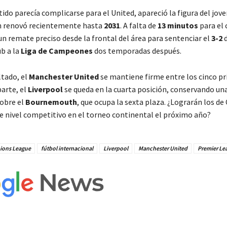
ido parecía complicarse para el United, apareció la figura del jov
en renovó recientemente hasta
2031
. A falta de
13 minutos
para el 
n remate preciso desde la frontal del área para sentenciar el
3-2
d
ub a la
Liga de Campeones
dos temporadas después.
ltado, el
Manchester United
se mantiene firme entre los cinco pr
parte, el
Liverpool
se queda en la cuarta posición, conservando una
obre el
Bournemouth
, que ocupa la sexta plaza. ¿Lograrán los de 
 nivel competitivo en el torneo continental el próximo año?
ons League
fútbol internacional
Liverpool
Manchester United
Premier Le