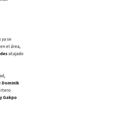
s
ya se
en el área,
ndes
atajado
ad,
e
Dominik
ortero
y Gakpo