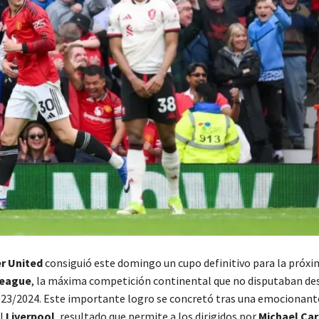
r United
consiguió este domingo un cupo definitivo para la próxi
League
, la máxima competición continental que no disputaban des
3/2024. Este importante logro se concretó tras una emocionante
l
Liverpool
, resultado que permite a los dirigidos por
Michael Car