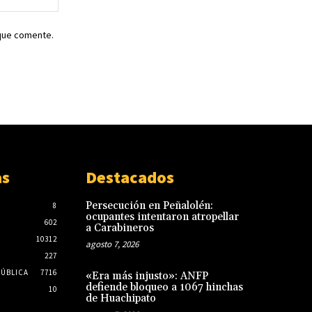
web:
 que comente.
as
Destacados
Persecución en Peñalolén:
8
ocupantes intentaron atropellar
602
a Carabineros
10312
agosto 7, 2026
227
PÚBLICA
7716
«Era más injusto»: ANFP
defiende bloqueo a 1067 hinchas
10
de Huachipato