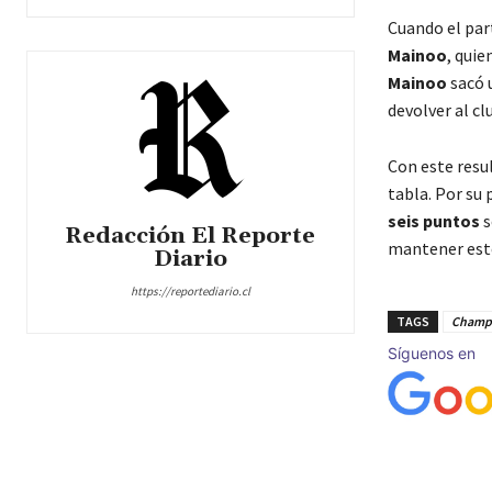
Cuando el part
Mainoo
, qui
Mainoo
sacó u
devolver al cl
Con este resu
tabla. Por su 
seis puntos
s
Redacción El Reporte
mantener este
Diario
https://reportediario.cl
TAGS
Champi
Síguenos en