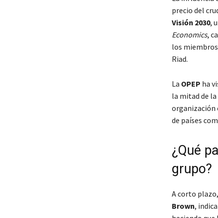
precio del cr
Visión 2030
, 
Economics
, c
los miembros 
Riad.
La
OPEP
ha vi
la mitad de l
organización 
de países co
¿Qué pa
grupo?
A corto plazo,
Brown
, indic