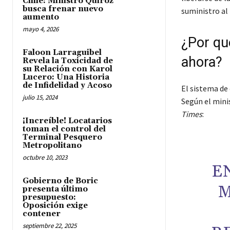
Chile: Ministro Quiroz
busca frenar nuevo
suministro a
aumento
mayo 4, 2026
¿Por qu
Faloon Larraguibel
ahora?
Revela la Toxicidad de
su Relación con Karol
Lucero: Una Historia
de Infidelidad y Acoso
El sistema de 
julio 15, 2024
Según el mini
Times
:
¡Increíble! Locatarios
toman el control del
Terminal Pesquero
Metropolitano
octubre 10, 2023
E
Gobierno de Boric
M
presenta último
presupuesto:
Oposición exige
contener
septiembre 22, 2025