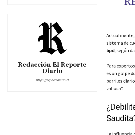
R
Actualmente, 
sistema de cu
bpd
, según d
Redacción El Reporte
Para experto
Diario
es un golpe d
https://reportediario.cl
barriles diari
valiosa”.
¿Debilit
Saudita
La influencia