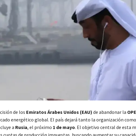
cisión de los
Emiratos Árabes Unidos (EAU)
de abandonar la
OP
rcado energético global. El país dejará tanto la organización como
ncluye a
Rusia
, el próximo
1 de mayo
. El objetivo central de esta 
las cuotas de producción impuestas, buscando aumentar su capacid