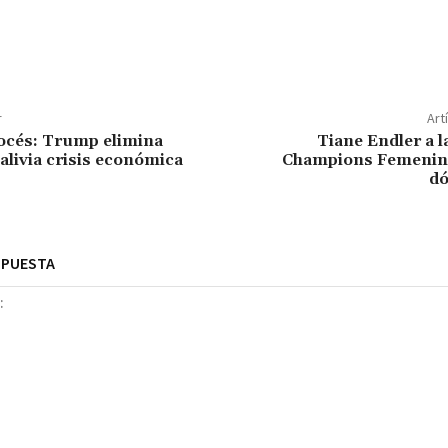
r
Art
océs: Trump elimina
Tiane Endler a la
alivia crisis económica
Champions Femenin
dó
SPUESTA