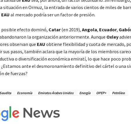
a salida de
EAU
sea, por ahora, un factor secundario. Sin embargo,
 situación en Ormuz, la entrada de varios cientos de miles de barr
e
EAU
al mercado podría ser un factor de presión.
 posible efecto dominó,
Catar
(en 2019),
Angola
,
Ecuador
,
Gabó
abandonaron la organización anteriormente. Aunque
Oxley
advier
tores observan que
EAU
obtiene flexibilidad y cuota de mercado, p
ir sus pasos, también aclara que la mayoría de los miembros carec
ductiva o diversificación económica emiratí, lo que hace poco pro
 ¿Estamos ante el desmoronamiento definitivo del cártel o una s
ón de fuerzas?
 Saudita
Economía
Emiratos Árabes Unidos
Energía
OPEP+
Petróleo