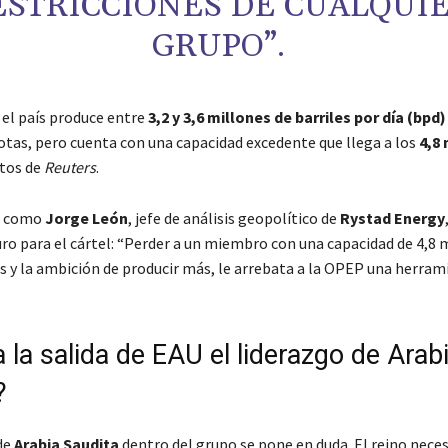
ESTRICCIONES DE CUALQUI
GRUPO”.
el país produce entre
3,2 y 3,6 millones de barriles por día (bpd)
otas, pero cuenta con una capacidad excedente que llega a los
4,8 
atos de
Reuters
.
s como
Jorge León
, jefe de análisis geopolítico de
Rystad Energy
uro para el cártel: “Perder a un miembro con una capacidad de 4,8 
os y la ambición de producir más, le arrebata a la OPEP una herram
a la salida de EAU el liderazgo de Arab
?
 de
Arabia Saudita
dentro del grupo se pone en duda. El reino neces