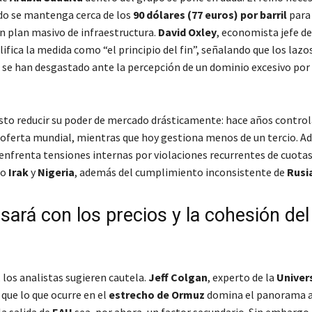
udo se mantenga cerca de los
90 dólares (77 euros) por barril
para 
un plan masivo de infraestructura.
David Oxley
, economista jefe d
alifica la medida como “el principio del fin”, señalando que los lazo
se han desgastado ante la percepción de un dominio excesivo por
sto reducir su poder de mercado drásticamente: hace años contro
a oferta mundial, mientras que hoy gestiona menos de un tercio. A
enfrenta tensiones internas por violaciones recurrentes de cuotas
mo
Irak
y
Nigeria
, además del cumplimiento inconsistente de
Rusi
sará con los precios y la cohesión del
 los analistas sugieren cautela.
Jeff Colgan
, experto de la
Univer
a que lo que ocurre en el
estrecho de Ormuz
domina el panorama a