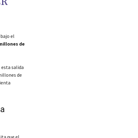
ER
bajo el
millones de
, esta salida
millones de
ienta
ia
ita que el