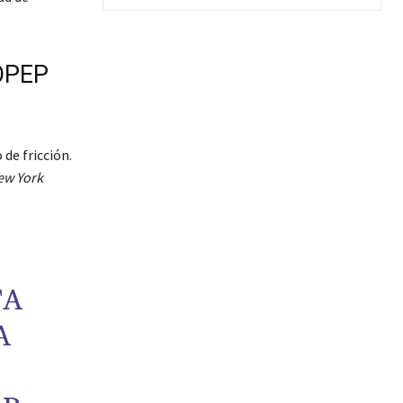
 OPEP
 de fricción.
ew York
TA
A