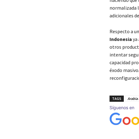
haciendo que l
normalizada la
adicionales d
Respecto a un
Indonesia
ya 
otros produc
intentar segu
capacidad pro
éxodo masivo.
reconfiguraci
TAGS
Arabia
Síguenos en