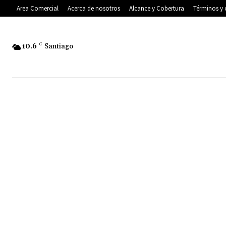
Area Comercial
Acerca de nosotros
Alcance y Cobertura
Términos y 
10.6
C
Santiago