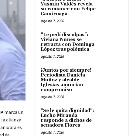
Yasmín Valdés revela
su romance con Felipe
Camiroaga
agosto 7, 2026
“Le pedí disculpas”:
Viviana Nunes se
retracta con Dominga
López tras polémica
agosto 7, 2026
¡Juntos por siempre!
Periodista Daniela
Muñoz y alcalde
Iglesias anuncian
compromiso
agosto 7, 2026
“Se le quita dignidad”:
EP
marca un
Lucho Miranda
 la alianza
responde a dichos de
senadora Flores
maniobra es
agosto 7, 2026
ad de