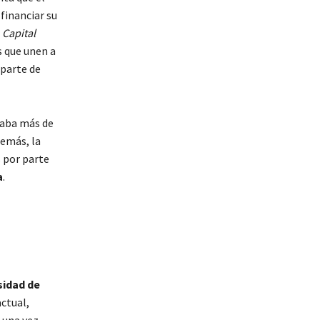
financiar su
e
Capital
s que unen a
 parte de
laba más de
demás, la
 por parte
a
.
sidad de
ctual,