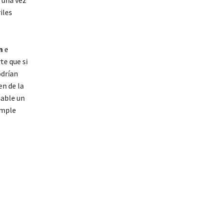
 una vez
iles
n
e
te que si
odrían
en de la
bable un
imple