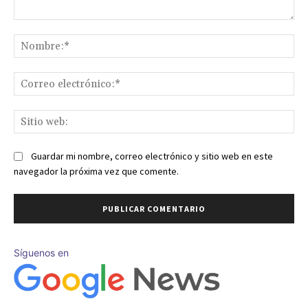
Comentario:
No
Co
ele
Sit
we
Guardar mi nombre, correo electrónico y sitio web en este
navegador la próxima vez que comente.
Síguenos en