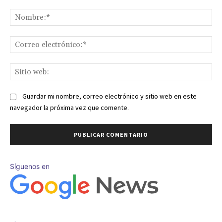
Comentario:
No
Co
ele
Sit
we
Guardar mi nombre, correo electrónico y sitio web en este
navegador la próxima vez que comente.
Síguenos en