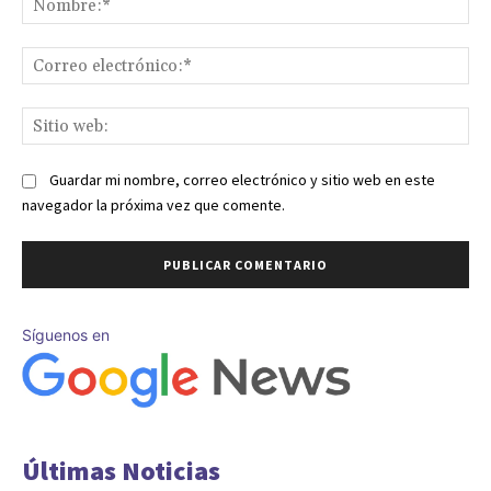
Co
ele
Sit
we
Guardar mi nombre, correo electrónico y sitio web en este
navegador la próxima vez que comente.
Síguenos en
Últimas Noticias