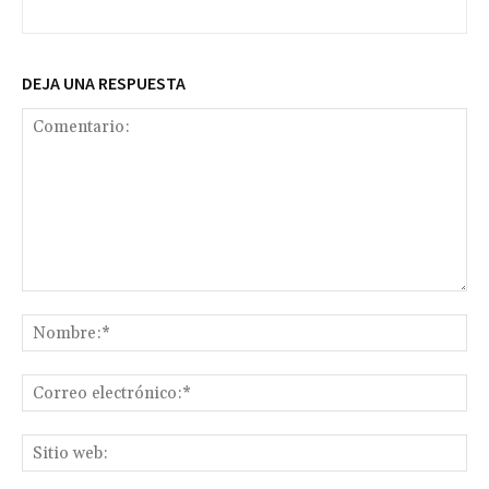
DEJA UNA RESPUESTA
Comentario:
No
Co
ele
Sit
we