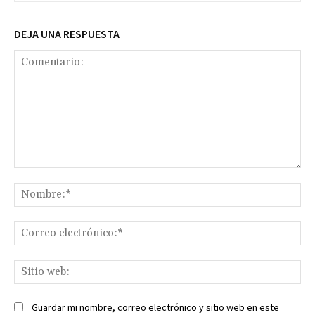
DEJA UNA RESPUESTA
Comentario:
No
Co
ele
Sit
we
Guardar mi nombre, correo electrónico y sitio web en este