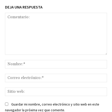
DEJA UNA RESPUESTA
Comentario:
No
Co
ele
Sit
we
Guardar mi nombre, correo electrónico y sitio web en este
navegador la próxima vez que comente.