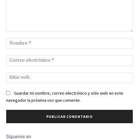
Comentario:
No
Co
ele
Sit
we
Guardar mi nombre, correo electrónico y sitio web en este
navegador la próxima vez que comente.
Síguenos en