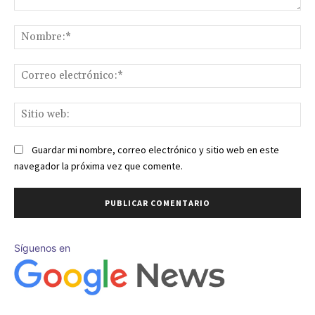
Comentario:
No
Co
ele
Sit
we
Guardar mi nombre, correo electrónico y sitio web en este
navegador la próxima vez que comente.
Síguenos en