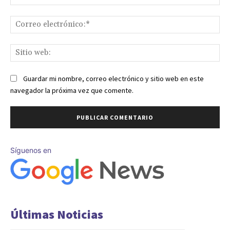
Co
ele
Sit
we
Guardar mi nombre, correo electrónico y sitio web en este
navegador la próxima vez que comente.
Síguenos en
Últimas Noticias