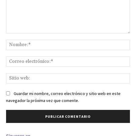
Comentario:
No
Co
ele
Sit
we
Guardar mi nombre, correo electrónico y sitio web en este
navegador la próxima vez que comente.
Síguenos en